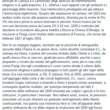
principe di Canosa e il Lamennais degli attacchi all’indifferentismo
religioso e al gallicanesimo, il L. infittiva i suoi rapporti con gli ambienti e i
personaggi della reazione. Sua interlocutrice privilegiata era già adesso
l’aristocrazia legittimista. Quanto alle aspirazioni di carriera, nel 1823 era
andato molto vicino alla porpora cardinalizia, sfumata per la morte di Pio
VII che poco prima lo aveva riservato
in pectore
. Arrivò invece per lui,
con una decisione presa da Leone XII il 14 nov. 1826 e motivata dal
desiderio di ricondurre alla piena fedeltà a Roma la Chiesa d’Oltralpe, la
missione a Parigi come titolare della nunziatura di Francia, che tenne dal
febbraio 1827 al luglio 1831.
Non fu un impegno leggero, anzitutto per le posizioni di retroguardia
assunte dalla Chiesa in un paese dove, come dovette constatare il L., la
stampa era libera, il potere del sovrano limitato dalla
Charte
e il clero, da
quello basso fino ai vescovi, giudicato poco affidabile, perché o poco
preparato o viziato dai residui del gallicanesimo, tanto più in una città
come Parigi che egli considerava il «vero centro donde il veleno della
corruzione religiosa e politica propagasi in tutti quanti gli altri regni della
terra» (
La mia nunziatura
, p.33). E tuttavia, fino al 1830, potendo contare
sull’appoggio della corte e dei circoli legittimisti, il L. riuscì, senza
incidenti troppo clamorosi e tenendo a freno il proprio istinto autoritario, a
conseguire qualche risultato, per esempio temperando nei fatti il
contenuto delle ordinanze del 1828 emanate per colpire i gesuiti e le loro
istituzioni, in particolare i seminari. Non ebbero esito, invece, le pressioni
esercitate sul re per ottenere un graduale restringimento delle libertà
costituzionali, ma questa sua insistenza fece sì che all’apparire delle
quattro ordinanze da cui ebbe origine la rivoluzione del 1830 egli fosse