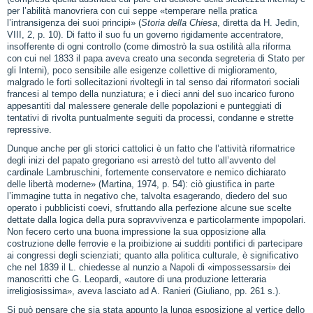
per l’abilità manovriera con cui seppe «temperare nella pratica
l’intransigenza dei suoi principi» (
Storia della Chiesa
, diretta da H. Jedin,
VIII, 2, p. 10). Di fatto il suo fu un governo rigidamente accentratore,
insofferente di ogni controllo (come dimostrò la sua ostilità alla riforma
con cui nel 1833 il papa aveva creato una seconda segreteria di Stato per
gli Interni), poco sensibile alle esigenze collettive di miglioramento,
malgrado le forti sollecitazioni rivoltegli in tal senso dai riformatori sociali
francesi al tempo della nunziatura; e i dieci anni del suo incarico furono
appesantiti dal malessere generale delle popolazioni e punteggiati di
tentativi di rivolta puntualmente seguiti da processi, condanne e strette
repressive.
Dunque anche per gli storici cattolici è un fatto che l’attività riformatrice
degli inizi del papato gregoriano «si arrestò del tutto all’avvento del
cardinale Lambruschini, fortemente conservatore e nemico dichiarato
delle libertà moderne» (Martina, 1974, p. 54): ciò giustifica in parte
l’immagine tutta in negativo che, talvolta esagerando, diedero del suo
operato i pubblicisti coevi, sfruttando alla perfezione alcune sue scelte
dettate dalla logica della pura sopravvivenza e particolarmente impopolari.
Non fecero certo una buona impressione la sua opposizione alla
costruzione delle ferrovie e la proibizione ai sudditi pontifici di partecipare
ai congressi degli scienziati; quanto alla politica culturale, è significativo
che nel 1839 il L. chiedesse al nunzio a Napoli di «impossessarsi» dei
manoscritti che G. Leopardi, «autore di una produzione letteraria
irreligiosissima», aveva lasciato ad A. Ranieri (Giuliano, pp. 261 s.).
Si può pensare che sia stata appunto la lunga esposizione al vertice dello