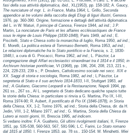
Risorgimento
, XVIII (1931), pp. 81-163; E. Piscitelli,
Il card. L. e alcune
fasi della sua attività diplomatica, ibid.,
XL(1953), pp. 158-182; A. Gaucy,
The nunciature of mgr. L. in France
, Malta 1964; L. Grillo,
Seconda
appendice ai tre volumi della raccolta degli Elogi di liguri illustri
, Genova
1976, pp. 360-390. Origine, formazione e dettagli dell’attività diplomatica
del L. in W. Maturi,
Il principe di Canosa
, Firenze 1944,
ad ind.
; J.P.
Martin,
La nonciature de Paris et les affaires ecclésiastiques de France
sous le règne de Louis Philippe (1830-1848)
, Paris 1949,
ad ind.
; E.
Piscitelli,
Stato e Chiesa sotto la monarchia di luglio
, Roma 1950,
ad ind.
;
E. Morelli,
La politica estera di Tommaso Bernetti
, Roma 1953,
ad ind.
;
Le relazioni diplomatiche fra lo Stato pontificio e la Francia,
s. 2, 1830-
1848,I, a cura di G. Procacci, Roma 1962,
ad ind.
; L. Pásztor,
La
congregazione degli Affari ecclesiastici straordinari tra il 1814 e il 1850, in
Archivum historiae pontificiae,
VI (1968), pp. 196, 204, 208, 213, 221 s.,
224, 228-233, 239 s.; P. Droulers,
Cattolicesimo sociale nei secc. XIX e
XX. Saggi di storia e sociologia,
Roma 1982,
ad ind.
; L.Pásztor,
La
segreteria di Stato e il suo archivio 1814-1833
, I-II, Stuttgart 1983,
ad
ind.; A.Giuliano, Giacomo Leopardi e la Restaurazione,
Napoli 1994, pp.
261 ss., 267 ss., Al L. segretario di Stato dedicano qualche spazio tutte
le storie della Chiesa: in particolare si rinvia a G. Martina, Pio IX, I-III,
Roma 1974-90; R. Aubert,
Il pontificato di Pio IX (1846-1878), in Storia
della Chiesa,
XX, 1-2, Torino 1976, ad ind.; Storia della Chiesa, dir. da H.
Jedin, VIII, 1-2, Milano 1977,
ad ind.
; G. Martina,
Storia della Chiesa da
Lutero ai nostri giorni,
III, Brescia 1995,
ad indicem
.
Si vedano inoltre: F.A. Gualterio,
Gli ultimi rivolgimenti italiani,
II, Firenze
1851, pp. 535-538, 560-563, 567, 591-596; L.C. Farini,
Lo Stato romano
dal 1815 al 1850,
I, Firenze 1853, pp. 78 ss., 150-154; M. Minghetti,
Miei