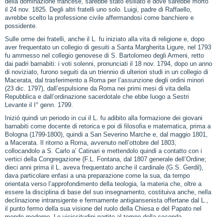
della dominazione francese, sarebbe stato esiliato e dove sarebbe morto
il 24 nov. 1825. Degli altri fratelli uno solo. Luigi, padre di Raffaello,
avrebbe scelto la professione civile affermandosi come banchiere e
possidente.
Sulle orme dei fratelli, anche il L. fu iniziato alla vita di religione e, dopo
aver frequentato un collegio di gesuiti a Santa Margherita Ligure, nel 1793
fu ammesso nel collegio genovese di S. Bartolomeo degli Armeni, retto
dai padri barnabiti: i voti solenni, pronunciati il 18 nov. 1794, dopo un anno
di noviziato, furono seguiti da un triennio di ulteriori studi in un collegio di
Macerata, dal trasferimento a Roma per l’assunzione degli ordini minori
(23 dic. 1797), dall’espulsione da Roma nei primi mesi di vita della
Repubblica e dall’ordinazione sacerdotale che ebbe luogo a Sestri
Levante il I° genn. 1799.
Iniziò quindi un periodo in cui il L. fu adibito alla formazione dei giovani
barnabiti come docente di retorica e poi di filosofia e matematica, prima a
Bologna (1799-1800), quindi a San Severino Marche e, dal maggio 1801,
a Macerata. Il ritorno a Roma, avvenuto nell’ottobre del 1803,
collocandolo a S. Carlo a’ Catinari e mettendolo quindi a contatto con i
vertici della Congregazione (F.L. Fontana, dal 1807 generale dell’Ordine;
dieci anni prima il L. aveva frequentato anche il cardinale (G.S. Gerdil),
dava particolare enfasi a una preparazione come la sua, da tempo
orientata verso l’approfondimento della teologia, la materia che, oltre a
essere la disciplina di base del suo insegnamento, costituiva anche, nella
declinazione intransigente e fermamente antigiansenista offertane dal L.,
il punto fermo della sua visione del ruolo della Chiesa e del Papato nel