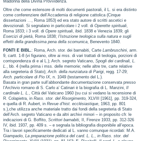
Madonna della Divina Provvidenza.
Oltre che come estensore di molti documenti pastorali, il L. si era distinto
come conferenziere dell’Accademia di religione cattolica (Cinque
dissertazioni …, Roma 1853) ed era stato autore di scritti ascetici e
devozionali. Si segnalano in particolare i 2 voll. di
Operette spirituali
,
Roma 1833; i 3 voll. di
Opere spirituali
, ibid. 1838 e Venezia 1839; gli
Esercizi di pietà
, Roma 1838;
l’Istruzione teologica sulla natura e sugli
effetti della grandissima pena della scomunica
, Benevento 1840.
FONTI E BIBL.
: Roma, Arch. stor. dei barnabiti, Carte
Lambruschini
, arm.
9, cartt. 1-8 (vi figurano, oltre ai mss. di vari trattati di teologia, porzioni di
corrispondenza di e al L.); Arch. segreto Vaticano,
Spogli dei cardinali, L.
L.
, bb. 4 (nella prima i mss. delle memorie; nelle altre tre, carte relative
alla segreteria di Stato);
Arch. della nunziatura di Parigi
, regg. 17-29;
Arch. particolare di Pio IX
, n. 1049 (testamento del L.).
Basata in gran parte sull’abbondante documentazione conservata presso
l’Archivio romano di S. Carlo a’ Catinari è la biografia di L. Manzini,
Il
cardinale L. L.
, Città del Vaticano 1960 (su cui si vedano la recensione di
R. Colapietra, in
Rass. stor. del Risorgimento,
XLVIII [1961], pp. 319-324,
e quella di R. Aubert, in
Revue d’hist. ecclésiastique
, 1963, pp. 801
s.),che utilizza anche materiale tratto dai fondi della segreteria di Stato
dell’Arch. segreto Vaticano e da altri archivi minori – in proposito cfr. le
indicazioni di G. Boffito,
Scrittori barnabiti,
II, Firenze 1933, pp. 312-326
IV, ibid. 1937, pp. 409 s. – e segnala la bibliografia disponibile all’epoca.
Tra i lavori specificamente dedicati al L. vanno comunque ricordati: M.A.
Giampaolo,
La preparazione politica del card. L. L., in Rass. stor. del