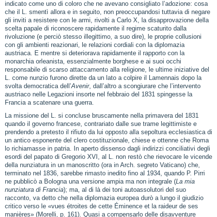
indicato come uno di coloro che ne avevano consigliato l’adozione: cosa
che il L. smentì allora e in seguito, non preoccupandosi tuttavia di negare
gli inviti a resistere con le armi, rivolti a Carlo X, la disapprovazione della
scelta papale di riconoscere rapidamente il regime scaturito dalla
rivoluzione (e perciò stesso illegittimo, a suo dire), le proprie collusioni
con gli ambienti reazionari, le relazioni cordiali con la diplomazia
austriaca. E mentre si deteriorava rapidamente il rapporto con la
monarchia orleanista, essenzialmente borghese e ai suoi occhi
responsabile di scarso attaccamento alla religione, le ultime iniziative del
L. come nunzio furono dirette da un lato a colpire il Lamennais dopo la
svolta democratica dell’
Avenir
, dall’altro a scongiurare che l’intervento
austriaco nelle Legazioni insorte nel febbraio del 1831 spingesse la
Francia a scatenare una guerra.
La missione del L. si concluse bruscamente nella primavera del 1831
quando il governo francese, contrariato dalle sue trame legittimiste e
prendendo a pretesto il rifiuto da lui opposto alla sepoltura ecclesiastica di
un antico esponente del clero costituzionale, chiese e ottenne che Roma
lo richiamasse in patria. In aperto dissenso dagli indirizzi conciliativi degli
esordi del papato di Gregorio XVI, al L. non restò che rievocare le vicende
della nunziatura in un manoscritto (ora in Arch. segreto Vaticano) che,
terminato nel 1836, sarebbe rimasto inedito fino al 1934, quando P. Pirri
ne pubblicò a Bologna una versione ampia ma non integrale (
La mia
nunziatura di Francia
); ma, al di là dei toni autoassolutori del suo
racconto, va detto che nella diplomazia europea durò a lungo il giudizio
critico verso le «vues étroites de cette Éminence et la raideur de ses
manières» (Morelli, p. 161). Quasi a compensarlo delle disavventure