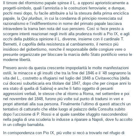
Il timore del riformismo papale spinse il L. a opporsi aprioristicamente a
progetti-simbolo, quali l’amnistia o le costruzioni ferroviarie; e dunque,
pochi mesi dopo, fu facile attribuire a lui la stesura della prima enciclica
papale, la
Qui pluribus
, in cui la condanna di principio rovesciata sul
razionalismo e l’indifferentismo in nome del primato papale lasciava
intravedere la trama ben nota del suo pensiero. Così si fece presto a
scorgere intenti reazionari negli inviti alla prudenza rivolti a Pio IX, e agli
occhi della pubblica opinione il L. divenne, insieme con il cardinale T.
Bernetti, il capofila della resistenza al cambiamento, il nemico più
insidioso del giobertismo, nonche il responsabile delle congiure vere o
presunte organizzate per bloccare la marcia dello Stato pontificio verso le
moderne libertà.
Presero avvio da questa crescente impopolarità le molte manifestazioni
ostili, le minacce e gli insulti che tra la fine del 1846 e il ’48 segnarono la
vita del L., costretto a rifugiarsi nel luglio del 1848 a Civitavecchia (della
cui diocesi suburbicaria era titolare dal 1847, dopo che per cinque anni lo
era stato di quella di Sabina) e anche lì fatto oggetto di pesanti
aggressioni verbali, le stesse che al ritorno a Roma, nel settembre e poi
nel novembre del 1848, furono più volte sul punto di tradursi in veri e
propri attentati alla sua persona. Finalmente l’ultimo di questi attacchi un
tentativo di catturarlo che ebbe luogo al palazzo della Consulta subito
dopo l’uccisione di P. Rossi e al quale sarebbe sfuggito nascondendosi
nella paglia di una scuderia lo indusse a riparare a Napoli, dove fu accolto
in un collegio barnabita.
In corrispondenza con Pio IX, più volte si recò a trovarlo nel rifugio di