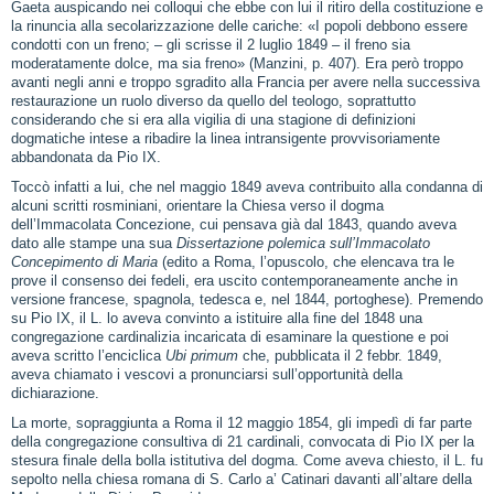
Gaeta auspicando nei colloqui che ebbe con lui il ritiro della costituzione e
la rinuncia alla secolarizzazione delle cariche: «I popoli debbono essere
condotti con un freno; – gli scrisse il 2 luglio 1849 – il freno sia
moderatamente dolce, ma sia freno» (Manzini, p. 407). Era però troppo
avanti negli anni e troppo sgradito alla Francia per avere nella successiva
restaurazione un ruolo diverso da quello del teologo, soprattutto
considerando che si era alla vigilia di una stagione di definizioni
dogmatiche intese a ribadire la linea intransigente provvisoriamente
abbandonata da Pio IX.
Toccò infatti a lui, che nel maggio 1849 aveva contribuito alla condanna di
alcuni scritti rosminiani, orientare la Chiesa verso il dogma
dell’Immacolata Concezione, cui pensava già dal 1843, quando aveva
dato alle stampe una sua
Dissertazione polemica sull’Immacolato
Concepimento di Maria
(edito a Roma, l’opuscolo, che elencava tra le
prove il consenso dei fedeli, era uscito contemporaneamente anche in
versione francese, spagnola, tedesca e, nel 1844, portoghese). Premendo
su Pio IX, il L. lo aveva convinto a istituire alla fine del 1848 una
congregazione cardinalizia incaricata di esaminare la questione e poi
aveva scritto l’enciclica
Ubi primum
che, pubblicata il 2 febbr. 1849,
aveva chiamato i vescovi a pronunciarsi sull’opportunità della
dichiarazione.
La morte, sopraggiunta a Roma il 12 maggio 1854, gli impedì di far parte
della congregazione consultiva di 21 cardinali, convocata di Pio IX per la
stesura finale della bolla istitutiva del dogma. Come aveva chiesto, il L. fu
sepolto nella chiesa romana di S. Carlo a’ Catinari davanti all’altare della