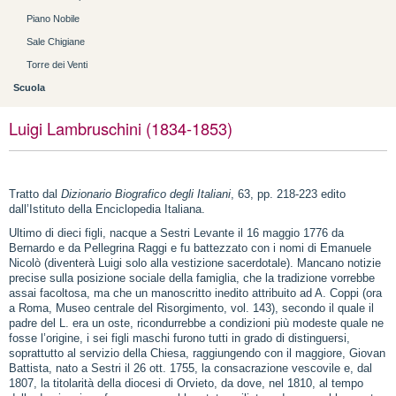
Piano Nobile
Sale Chigiane
Torre dei Venti
Scuola
Luigi Lambruschini (1834-1853)
Tratto dal
Dizionario Biografico degli Italiani
, 63, pp. 218-223 edito
dall’Istituto della Enciclopedia Italiana.
Ultimo di dieci figli, nacque a Sestri Levante il 16 maggio 1776 da
Bernardo e da Pellegrina Raggi e fu battezzato con i nomi di Emanuele
Nicolò (diventerà Luigi solo alla vestizione sacerdotale). Mancano notizie
precise sulla posizione sociale della famiglia, che la tradizione vorrebbe
assai facoltosa, ma che un manoscritto inedito attribuito ad A. Coppi (ora
a Roma, Museo centrale del Risorgimento, vol. 143), secondo il quale il
padre del L. era un oste, ricondurrebbe a condizioni più modeste quale ne
fosse l’origine, i sei figli maschi furono tutti in grado di distinguersi,
soprattutto al servizio della Chiesa, raggiungendo con il maggiore, Giovan
Battista, nato a Sestri il 26 ott. 1755, la consacrazione vescovile e, dal
1807, la titolarità della diocesi di Orvieto, da dove, nel 1810, al tempo