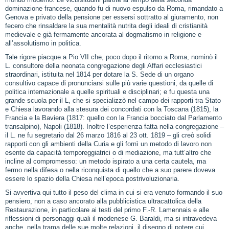
mondo moderno. Le vicissitudini partite al tempo della seconda
dominazione francese, quando fu di nuovo espulso da Roma, rimandato a
Genova e privato della pensione per essersi sottratto al giuramento, non
fecero che rinsaldare la sua mentalità nutrita degli ideali di cristianità
medievale e già fermamente ancorata al dogmatismo in religione e
all’assolutismo in politica.
Tale rigore piacque a Pio VII che, poco dopo il ritorno a Roma, nominò il
L. consultore della neonata congregazione degli Affari ecclesiastici
straordinari, istituita nel 1814 per dotare la S. Sede di un organo
consultivo capace di pronunciarsi sulle più varie questioni, da quelle di
politica internazionale a quelle spirituali e disciplinari; e fu questa una
grande scuola per il L, che si specializzò nel campo dei rapporti tra Stato
e Chiesa lavorando alla stesura dei concordati con la Toscana (1815), la
Francia e la Baviera (1817: quello con la Francia bocciato dal Parlamento
transalpino), Napoli (1818). Inoltre l’esperienza fatta nella congregazione –
il L. ne fu segretario dal 26 marzo 1816 al 23 ott. 1819 – gli creò solidi
rapporti con gli ambienti della Curia e gli fornì un metodo di lavoro non
esente da capacità temporeggiatrici o di mediazione, ma tutt’altro che
incline al compromesso: un metodo ispirato a una certa cautela, ma
fermo nella difesa o nella riconquista di quello che a suo parere doveva
essere lo spazio della Chiesa nell’epoca postrivoluzionaria.
Si avvertiva qui tutto il peso del clima in cui si era venuto formando il suo
pensiero, non a caso ancorato alla pubblicistica ultracattolica della
Restaurazione, in particolare ai testi del primo F.-R. Lamennais e alle
riflessioni di personaggi quali il modenese G. Baraldi, ma si intravedeva
anche, nella trama delle sue molte relazioni, il disegno di potere cui