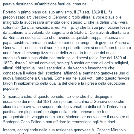
pareva destinarlo un’ambizione fuori del comune.
Portato in primo piano dal suo attivismo, il 27 sett. 1819 il L. fu
preconizzato arcivescovo di Genova: circolò allora la voce plausibile,
malgrado la successiva smentita dello stesso L. che la definì una «vera
calunnia» (
La mia nunziatura
, ed. Pirri, p. 5) che la sua promozione fosse
da attribuire alla volontà del segretario di Stato E. Consalvi di allontanare
da Roma un ecclesiastico che, avendo acquistato troppa influenza sul
papa, costituiva ormai un ostacolo per i suoi progetti di governo. Anche a
Genova il L. non lesinò il suo zelo e per sette anni si dedicò con tenacia a
uno sforzo di rievangelizzazione della zona, in funzione del quale
organizzò una lunga visita pastorale nella diocesi (dalla fine del 1820 al
1822), ristabilì alcuni conventi, sorvegliò assiduamente gli ordini religiosi,
allestì ritiri spirituali per i sacerdoti e, da vecchio insegnante che
conosceva il valore dell’istruzione, affiancò al seminario genovese uno di
nuova fondazione a Chiavari. Come era nei suoi voti, tutto questo fervore
favorì l’innalzamento della qualità del clero e la ripresa della devozione
popolare.
Si ricorda anche, di questo periodo, l’azione che il L. dispiegò in
occasione dei moti del 1821 per riportare la calma a Genova dopo che
alcuni insorti avevano sequestrato il governatore della città: l’intervento
pacificatore gli procurò prestigio nella corte torinese e ne fece il
protagonista del viaggio compiuto a Modena per convincere il nuovo re di
Sardegna Carlo Felice a non affidare la repressione agli Austriaci.
Intanto, accogliendo nella sua residenza genovese A. Capece Minutolo