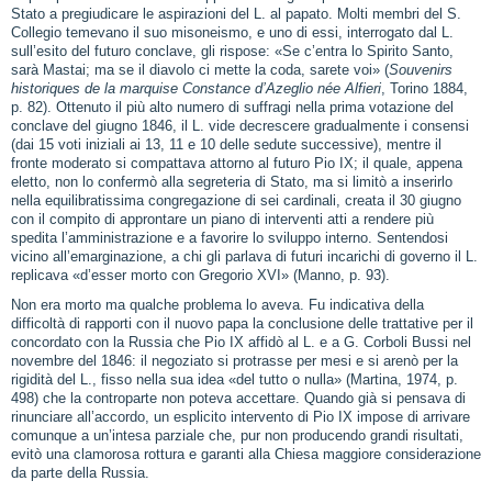
Stato a pregiudicare le aspirazioni del L. al papato. Molti membri del S.
Collegio temevano il suo misoneismo, e uno di essi, interrogato dal L.
sull’esito del futuro conclave, gli rispose: «Se c’entra lo Spirito Santo,
sarà Mastai; ma se il diavolo ci mette la coda, sarete voi» (
Souvenirs
historiques de la marquise Constance d’Azeglio née Alfieri
, Torino 1884,
p. 82). Ottenuto il più alto numero di suffragi nella prima votazione del
conclave del giugno 1846, il L. vide decrescere gradualmente i consensi
(dai 15 voti iniziali ai 13, 11 e 10 delle sedute successive), mentre il
fronte moderato si compattava attorno al futuro Pio IX; il quale, appena
eletto, non lo confermò alla segreteria di Stato, ma si limitò a inserirlo
nella equilibratissima congregazione di sei cardinali, creata il 30 giugno
con il compito di approntare un piano di interventi atti a rendere più
spedita l’amministrazione e a favorire lo sviluppo interno. Sentendosi
vicino all’emarginazione, a chi gli parlava di futuri incarichi di governo il L.
replicava «d’esser morto con Gregorio XVI» (Manno, p. 93).
Non era morto ma qualche problema lo aveva. Fu indicativa della
difficoltà di rapporti con il nuovo papa la conclusione delle trattative per il
concordato con la Russia che Pio IX affidò al L. e a G. Corboli Bussi nel
novembre del 1846: il negoziato si protrasse per mesi e si arenò per la
rigidità del L., fisso nella sua idea «del tutto o nulla» (Martina, 1974, p.
498) che la controparte non poteva accettare. Quando già si pensava di
rinunciare all’accordo, un esplicito intervento di Pio IX impose di arrivare
comunque a un’intesa parziale che, pur non producendo grandi risultati,
evitò una clamorosa rottura e garanti alla Chiesa maggiore considerazione
da parte della Russia.