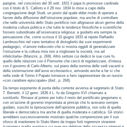
parigine, nel concistoro del 30 sett. 1831 il papa lo promosse cardinale
con il titolo di S. Callisto e il 28 nov. 1834 lo mise a capo della
congregazione degli Studi, un posto dal quale ebbe modo di operare a
favore della diffusione dell’istruzione popolare, ma anche di controllare
che nelle università dello Stato pontificio non allignasse alcun germe della
moderna cultura politica e che tutte le tendenze filosofiche e scientifiche
fossero subordinate all’osservanza religiosa: a guidarlo era sempre la
persuasione che, come scrisse il 10 giugno 1833 al nipote Raffaello
Lambruschini nel vano tentativo di distoglierlo dai suoi esperimenti
pedagogici, «l’amore indiscreto che si mostra oggidì di generalizzare
l’istruzione e la coltura mira non a migliorare la società, ma ad
infelicitarla» (Manzini, p. 269). Altro settore cui dedicò le sue cure fu
quello delle relazioni con il Piemonte che cercò di regolarizzare, d’intesa
con il governo di Carlo Alberto, sul piano della nomina delle sedi vacanti e
della sistemazione dell’asse ecclesiastico, arrivando anche a far sì che
nella sede di Torino il Papato tornasse a farsi rappresentare da un nunzio
«con carattere episcopale» (ibid., p. 268).
Da tempo esponente di punta della corrente avversa al segretario di Stato
T. Bernetti, il 12 genn. 1836 il L. fu da Gregorio XVI chiamato a
sostituirlo. Rimase al potere per tutto il resto del pontificato gregoriano e,
con un’azione di governo improntata ai principi che lo avevano sempre
guidato, suscitò la riprovazione dell’opinione pubblica, non solo di quella
liberale e democratica ma anche di quella moderata e cattolica. Gli storici
avrebbero successivamente mostrato qualche comprensione per il suo
sforzo di mantenere lo Stato libero da troppo forti ingerenze straniere
(compresa quella austriaca cui pure era debitore della sicurezza interna) e