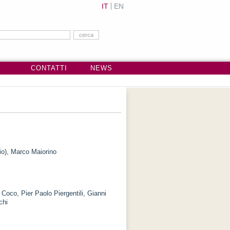
IT
EN
CONTATTI
NEWS
io), Marco Maiorino
Coco, Pier Paolo Piergentili, Gianni
chi