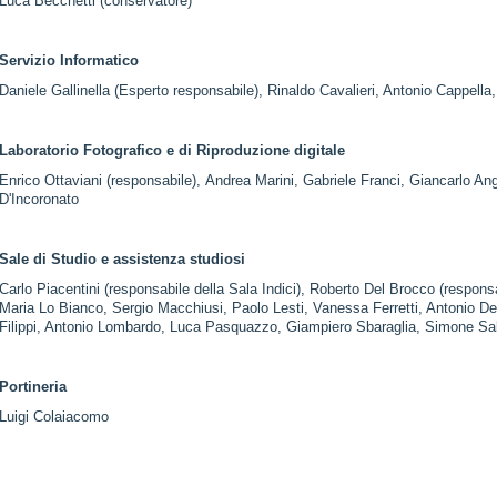
Luca Becchetti (conservatore)
Servizio Informatico
Daniele Gallinella (Esperto responsabile), Rinaldo Cavalieri, Antonio Cappella
Laboratorio Fotografico e di Riproduzione digitale
Enrico Ottaviani (responsabile), Andrea Marini, Gabriele Franci, Giancarlo An
D'Incoronato
Sale di Studio e assistenza studiosi
Carlo Piacentini (responsabile della Sala Indici), Roberto Del Brocco (respon
Maria Lo Bianco, Sergio Macchiusi, Paolo Lesti, Vanessa Ferretti, Antonio De
Filippi, Antonio Lombardo, Luca Pasquazzo, Giampiero Sbaraglia, Simone Sal
Portineria
Luigi Colaiacomo