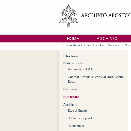
HOME
L’ARCHIVIO
Home Page Archivio Apostolico Vaticano
»
L’Arc
L’Archivio
Note storiche
Archivisti di S.R.C.
Custodi, Prefetti e Archivisti della Santa
Sede
Direzione
Personale
Ambienti
Sale di Studio
Bunker e depositi
Piano Nobile