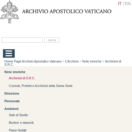
IT
EN
Home Page Archivio Apostolico Vaticano
»
L’Archivio
»
Note storiche
»
Archivisti di
S.R.C.
Note storiche
Archivisti di S.R.C.
Custodi, Prefetti e Archivisti della Santa Sede
Direzione
Personale
Ambienti
Sale di Studio
Bunker e depositi
Piano Nobile