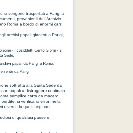
 che vengono trasportati a Parigi a
cumenti, provenienti dall’Archivio
iano Roma a bordo di enormi carri.
i archivi papali giacenti a Parigi,
leone - i cosiddetti Cento Giorni - si
nta Sede.
 archivi papali da Parigi a Roma.
eniente da Parigi.
ione sottratta alla Santa Sede da
sari papali a distruggere centinaia
ia come semplice carta da macero.
perdite; si verificano errori nella
 diversi da quelli originari.
tudiosi di qualsiasi paese e