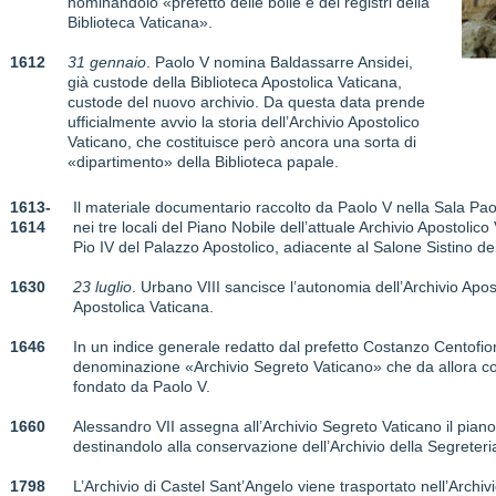
nominandolo «prefetto delle bolle e dei registri della
Biblioteca Vaticana».
1612
31 gennaio
. Paolo V nomina Baldassarre Ansidei,
già custode della Biblioteca Apostolica Vaticana,
custode del nuovo archivio. Da questa data prende
ufficialmente avvio la storia dell’Archivio Apostolico
Vaticano, che costituisce però ancora una sorta di
«dipartimento» della Biblioteca papale.
1613-
Il materiale documentario raccolto da Paolo V nella Sala Pao
1614
nei tre locali del Piano Nobile dell’attuale Archivio Apostolico 
Pio IV del Palazzo Apostolico, adiacente al Salone Sistino de
1630
23 luglio
. Urbano VIII sancisce l’autonomia dell’Archivio Apos
Apostolica Vaticana.
1646
In un indice generale redatto dal prefetto Costanzo Centofior
denominazione «Archivio Segreto Vaticano» che da allora costitu
fondato da Paolo V.
1660
Alessandro VII assegna all’Archivio Segreto Vaticano il piano
destinandolo alla conservazione dell’Archivio della Segreteria
1798
L’Archivio di Castel Sant’Angelo viene trasportato nell’Archiv