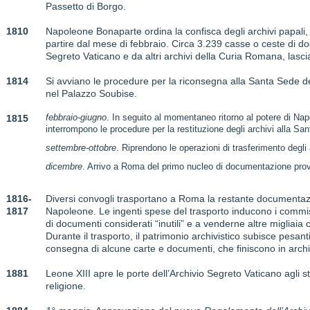
Passetto di Borgo.
1810
Napoleone Bonaparte ordina la confisca degli archivi papali,
partire dal mese di febbraio. Circa 3.239 casse o ceste di do
Segreto Vaticano e da altri archivi della Curia Romana, lasc
1814
Si avviano le procedure per la riconsegna alla Santa Sede degl
nel Palazzo Soubise.
1815
febbraio-giugno
. In seguito al momentaneo ritorno al potere di Napo
interrompono le procedure per la restituzione degli archivi alla Sa
settembre-ottobre
. Riprendono le operazioni di trasferimento degli
dicembre
. Arrivo a Roma del primo nucleo di documentazione prov
1816-
Diversi convogli trasportano a Roma la restante documentaz
1817
Napoleone. Le ingenti spese del trasporto inducono i commis
di documenti considerati “inutili” e a venderne altre miglia
Durante il trasporto, il patrimonio archivistico subisce pesanti 
consegna di alcune carte e documenti, che finiscono in archivi
1881
Leone XIII apre le porte dell’Archivio Segreto Vaticano agli s
religione.