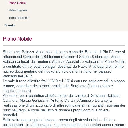
Piano Nobile
Sale Chigiane
Torre dei Venti
Scuola
Piano Nobile
Situato nel Palazzo Apostolico al primo piano del Braccio di Pio IV, che si
affaccia sul Cortile della Biblioteca e unisce il Salone Sistino dei Musei
Vaticani ai locali del moderno Archivio Apostolico Vaticano, il Piano Nobile
è costituito da tre locali contigui, destinati da Paolo V ad ospitare il primo
nucleo documentario del nuovo archivio da lui istituito nel palazzo
vaticano nel 1612.
Le sale furono allestite fra il 1610 e il 1614 con una serie armadi in pioppo
e noce, corredate dei simboli araldici dei Borghese (il drago alato e
l’aquila coronata).
Al contempo, il pontefice affidò a pittori del calibro di Giovanni Battista
Calandra, Marzio Ganassini, Antonio Viviani e Annibale Durante la
realizzazione di un ricco ciclo di affreschi parietali raffiguranti i sovrani dei
principali regni europei nell’atto di donare i propri domini a diversi
pontefici.
Sulle volte campeggiano invece - opera degli stessi artisti o dei loro
collaboratori - le raffigurazioni mitico-allegoriche che conferiscono il nome