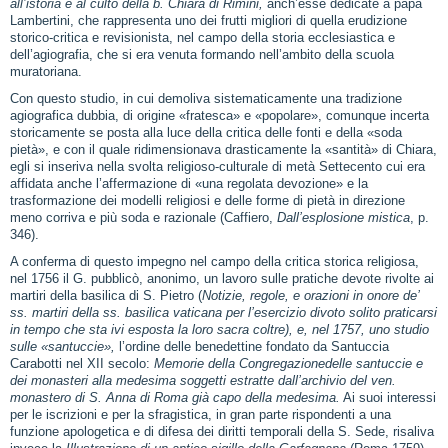
all’istoria e al culto della b. Chiara di Rimini,
anch’esse dedicate a papa
Lambertini, che rappresenta uno dei frutti migliori di quella erudizione
storico‑critica e revisionista, nel campo della storia ecclesiastica e
dell’agiografia, che si era venuta formando nell’ambito della scuola
muratoriana.
Con questo studio, in cui demoliva sistematicamente una tradizione
agiografica dubbia, di origine «fratesca» e «popolare», comunque incerta
storicamente se posta alla luce della critica delle fonti e della «soda
pietà», e con il quale ridimensionava drasticamente la «santità» di Chiara,
egli si inseriva nella svolta religioso‑culturale di metà Settecento cui era
affidata anche l’affermazione di «una regolata devozione» e la
trasformazione dei modelli religiosi e delle forme di pietà in direzione
meno corriva e più soda e razionale (Caffiero,
Dall’esplosione mistica
, p.
346).
A conferma di questo impegno nel campo della critica storica religiosa,
nel 1756 il G. pubblicò, anonimo, un lavoro sulle pratiche devote rivolte ai
martiri della basilica di S. Pietro (
Notizie, regole, e orazioni in onore de’
ss. martiri della ss. basilica vaticana per l’esercizio divoto solito praticarsi
in tempo che sta ivi esposta la loro sacra coltre), e, nel 1757, uno studio
sulle «santuccie»,
l’ordine delle benedettine fondato da Santuccia
Carabotti nel XII secolo:
Memorie della Congregazionedelle santuccie e
dei monasteri alla medesima soggetti estratte dall’archivio del ven.
monastero di S. Anna di Roma già capo della medesima.
Ai suoi interessi
per le iscrizioni e per la sfragistica, in gran parte rispondenti a una
funzione apologetica e di difesa dei diritti temporali della S. Sede, risaliva