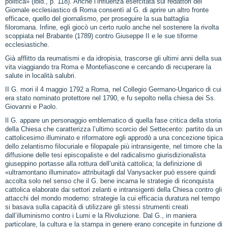
politica» (ibid., p. 118). Anche l’influenza esercitata sui redattori del
Giornale ecclesiastico di Roma consentì al G. di aprire un altro fronte
efficace, quello del giornalismo, per proseguire la sua battaglia
filoromana. Infine, egli giocò un certo ruolo anche nel sostenere la rivolta
scoppiata nel Brabante (1789) contro Giuseppe II e le sue tiforme
ecclesiastiche.
Già afflitto da reumatismi e da idropisia, trascorse gli ultimi anni della sua
vita viaggiando tra Roma e Montefiascone e cercando di recuperare la
salute in località salubri.
II G. mori il 4 maggio 1792 a Roma, nel Collegio Germano‑Ungarico di cui
era stato nominato protettore nel 1790, e fu sepolto nella chiesa dei Ss.
Giovanni e Paolo.
Il G. appare un personaggio emblematico di quella fase critica della storia
della Chiesa che caratterizza l’ultimo scorcio del Settecento: partito da un
cattolicesimo illuminato e riformatore egli approdò a una concezione tipica
dello zelantismo filocuriale e filopapale più intransigente, nel timore che la
diffusione delle tesi episcopaliste e del radicalismo giurisdizionalista
giuseppino portasse alla rottura dell’unità cattolica; la definizione di
«ultramontano illuminato» attribuitagli dal Vanysacker può essere quindi
accolta solo nel senso che il G. bene incarna le strategie di riconquista
cattolica elaborate dai settori zelanti e intransigenti della Chiesa contro gli
attacchi del mondo moderno: strategie la cui efficacia duratura nel tempo
si basava sulla capacità di utilizzare gli stessi strumenti creati
dall’illuminismo contro i Lumi e la Rivoluzione. Dal G., in maniera
particolare, la cultura e la stampa in genere erano concepite in funzione di