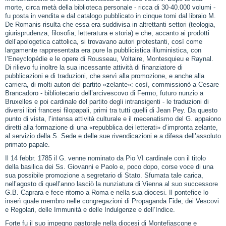
morte, circa metà della biblioteca personale ‑ ricca di 30‑40.000 volumi ‑
fu posta in vendita e dal catalogo pubblicato in cinque tomi dal libraio M.
De Romanis risulta che essa era suddivisa in altrettanti settori (teologia,
giurisprudenza, filosofia, letteratura e storia) e che, accanto ai prodotti
dell’apologetica cattolica, si trovavano autori protestanti, così come
largamente rappresentata era pure la pubblicistica illuministica, con
l’Eneyclopédie e le opere di Rousseau, Voltaire, Montesquieu e Raynal.
Di rilievo fu inoltre la sua incessante attività di finanziatore di
pubblicazioni e di traduzioni, che servì alla promozione, e anche alla
carriera, di molti autori del partito «zelante»: così, commissionò a Cesare
Brancadoro ‑ bibliotecario dell’arcivescovo di Fermo, futuro nunzio a
Bruxelles e poi cardinale del partito degli intransigenti ‑ le traduzioni di
diversi libri francesi filopapali, primi tra tutti quelli di Jean Pey. Da questo
punto di vista, l’intensa attività culturale e il mecenatismo del G. appaiono
diretti alla formazione di una «repubblica dei letterati» d’impronta zelante,
al servizio della S. Sede e delle sue rivendicazioni e a difesa dell’assoluto
primato papale.
Il 14 febbr. 1785 il G. venne nominato da Pio VI cardinale con il titolo
della basilica dei Ss. Giovanni e Paolo e, poco dopo, corse voce di una
sua possibile promozione a segretario di Stato. Sfumata tale carica,
nell’agosto di quell’anno lasciò la nunziatura di Vienna al suo successore
G.B. Caprara e fece ritorno a Roma e nella sua diocesi. Il pontefice lo
inserì quale membro nelle congregazioni di Propaganda Fide, dei Vescovi
e Regolari, delle Immunità e delle Indulgenze e dell’Indice.
Forte fu il suo impegno pastorale nella diocesi di Montefiascone e