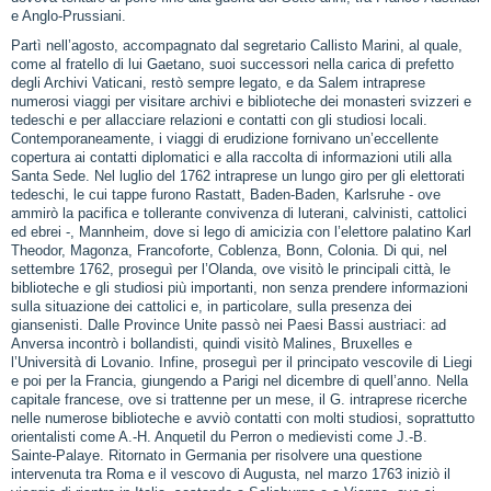
e Anglo‑Prussiani.
Partì nell’agosto, accompagnato dal segretario Callisto Marini, al quale,
come al fratello di lui Gaetano, suoi successori nella carica di prefetto
degli Archivi Vaticani, restò sempre legato, e da Salem intraprese
numerosi viaggi per visitare archivi e biblioteche dei monasteri svizzeri e
tedeschi e per allacciare relazioni e contatti con gli studiosi locali.
Contemporaneamente, i viaggi di erudizione fornivano un’eccellente
copertura ai contatti diplomatici e alla raccolta di informazioni utili alla
Santa Sede. Nel luglio del 1762 intraprese un lungo giro per gli elettorati
tedeschi, le cui tappe furono Rastatt, Baden‑Baden, Karlsruhe ‑ ove
ammirò la pacifica e tollerante convivenza di luterani, calvinisti, cattolici
ed ebrei ‑, Mannheim, dove si lego di amicizia con l’elettore palatino Karl
Theodor, Magonza, Francoforte, Coblenza, Bonn, Colonia. Di qui, nel
settembre 1762, proseguì per l’Olanda, ove visitò le principali città, le
biblioteche e gli studiosi più importanti, non senza prendere informazioni
sulla situazione dei cattolici e, in particolare, sulla presenza dei
giansenisti. Dalle Province Unite passò nei Paesi Bassi austriaci: ad
Anversa incontrò i bollandisti, quindi visitò Malines, Bruxelles e
l’Università di Lovanio. Infine, proseguì per il principato vescovile di Liegi
e poi per la Francia, giungendo a Parigi nel dicembre di quell’anno. Nella
capitale francese, ove si trattenne per un mese, il G. intraprese ricerche
nelle numerose biblioteche e avviò contatti con molti studiosi, soprattutto
orientalisti come A.‑H. Anquetil du Perron o medievisti come J.‑B.
Sainte‑Palaye. Ritornato in Germania per risolvere una questione
intervenuta tra Roma e il vescovo di Augusta, nel marzo 1763 iniziò il