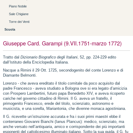
Piano Nobile
Sale Chigiane
Torre dei Venti
Scuola
Giuseppe Card. Garampi (9.VII.1751-marzo 1772)
Tratto dal
Dizionario Biografico degli Italiani
, 52, pp. 224-229 edito
dall’Istituto della Enciclopedia Italiana.
Nacque a Rimini il 29 Ott. 1725, secondogenito del conte Lorenzo e di
Diamante Belmonti.
Lorenzo ‑ che aveva ereditato il titolo comitale da poco acquisito dal
padre Francesco ‑ aveva studiato a Bologna ove si era legato d’amicizia
con Prospero Lambertini, futuro papa Benedetto XIV, e aveva ricoperto
cariche nel governo cittadino di Rimini. Il G. aveva un fratello, il
primogenito Francesco, erede del titolo, scienziato, astronomo e
musicista, e una sorella, Mariantonia, che divenne monaca agostiniana.
Il G. ricevette un’istruzione accurata e fra i suoi primi maestri ebbe il
conterraneo Giovanni Bianchi (Ianus Plancus): medico, scienziato, ma
anche versato nell’antiquaria, amico e corrispondente dei più importanti
esponenti del cattolicesimo illuminato italiano. Sotto la sua guida, il G. fu