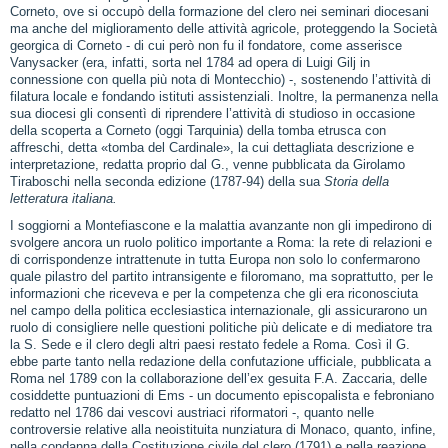
Corneto, ove si occupò della formazione del clero nei seminari diocesani
ma anche del miglioramento delle attività agricole, proteggendo la Società
georgica di Corneto ‑ di cui però non fu il fondatore, come asserisce
Vanysacker (era, infatti, sorta nel 1784 ad opera di Luigi Gilj in
connessione con quella più nota di Montecchio) ‑, sostenendo l’attività di
filatura locale e fondando istituti assistenziali. Inoltre, la permanenza nella
sua diocesi gli consentì di riprendere l’attività di studioso in occasione
della scoperta a Corneto (oggi Tarquinia) della tomba etrusca con
affreschi, detta «tomba del Cardinale», la cui dettagliata descrizione e
interpretazione, redatta proprio dal G., venne pubblicata da Girolamo
Tiraboschi nella seconda edizione (1787‑94) della sua
Storia della
letteratura italiana.
I soggiorni a Montefiascone e la malattia avanzante non gli impedirono di
svolgere ancora un ruolo politico importante a Roma: la rete di relazioni e
di corrispondenze intrattenute in tutta Europa non solo lo confermarono
quale pilastro del partito intransigente e filoromano, ma soprattutto, per le
informazioni che riceveva e per la competenza che gli era riconosciuta
nel campo della politica ecclesiastica internazionale, gli assicurarono un
ruolo di consigliere nelle questioni politiche più delicate e di mediatore tra
la S. Sede e il clero degli altri paesi restato fedele a Roma. Così il G.
ebbe parte tanto nella redazione della confutazione ufficiale, pubblicata a
Roma nel 1789 con la collaborazione dell’ex gesuita F.A. Zaccaria, delle
cosiddette puntuazioni di Ems ‑ un documento episcopalista e febroniano
redatto nel 1786 dai vescovi austriaci riformatori ‑, quanto nelle
controversie relative alla neoistituita nunziatura di Monaco, quanto, infine,
nella condanna della Costituzione civile del clero (1791) e nella reazione