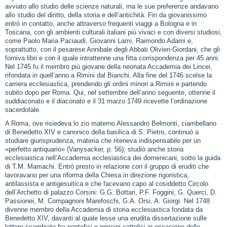
avviato allo studio delle scienze naturali, ma le sue preferenze andavano
allo studio del diritto, della storia e dell’antichità. Fin da giovanissimo
entrò in contatto, anche attraverso frequenti viaggi a Bologna e in
Toscana, con gli ambienti culturali italiani più vivaci e con diversi studiosi,
come Paolo Maria Paciaudi, Giovanni Lami, Raimondo Adami e,
soprattutto, con il pesarese Annibale degli Abbati Olivieri‑Giordani, che gli
forniva libri e con il quale intrattenne una fitta corrispondenza per 45 anni.
Nel 1745 fu il membro più giovane della neonata Accademia dei Lincei,
rifondata in quell’anno a Rimini dal Bianchi. Alla fine del 1746 scelse la
carriera ecclesiastica, prendendo gli ordini minori a Rimini e partendo
subito dopo per Roma. Qui, nel settembre dell’anno seguente, ottenne il
suddiaconato e il diaconato e il 31 marzo 1749 ricevette l’ordinazione
sacerdotale.
A Roma, ove risiedeva lo zio materno Alessandro Belmonti, ciambellano
di Benedetto XIV e canonico della basilica di S. Pietro, continuò a
studiare giurisprudenza, materia che riteneva indispensabile per un
«perfetto antiquario» (Vanysacker, p. 56); studiò anche storia
ecclesiastica nell’Accademia ecclesiastica dei domenicani, sotto la guida
di T.M. Mamachi. Entrò presto in relazione con il gruppo di eruditi che
lavoravano per una riforma della Chiesa in direzione rigoristica,
antilassista e antigesuitica e che facevano capo al cosiddetto Circolo
dell’Archetto di palazzo Corsini: G.G. Bottari, P.F. Foggini, G. Querci, D.
Passionei, M. Compagnoni Marefoschi, G.A. Orsi, A. Giorgi. Nel 1748
divenne membro della Accademia di storia ecclesiastica fondata da
Benedetto XIV, davanti al quale lesse una erudita dissertazione sulle