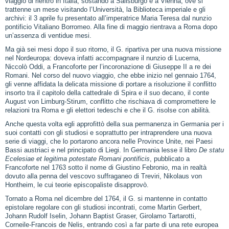
viaggio di rientro in Italia, sostando a Salisburgo e a Vienna, ove si
trattenne un mese visitando l’Università, la Biblioteca imperiale e gli
archivi: il 3 aprile fu presentato all’imperatrice Maria Teresa dal nunzio
pontificio Vitaliano Borromeo. Alla fine di maggio rientrava a Roma dopo
un’assenza di ventidue mesi.
Ma già sei mesi dopo il suo ritorno, il G. ripartiva per una nuova missione
nel Nordeuropa: doveva infatti accompagnare il nunzio di Lucerna,
Niccolò Oddi, a Francoforte per l’incoronazione di Giuseppe II a re dei
Romani. Nel corso del nuovo viaggio, che ebbe inizio nel gennaio 1764,
gli venne affidata la delicata missione di portare a risoluzione il conflitto
insorto tra il capitolo della cattedrale di Spira e il suo decano, il conte
August von Limburg‑Stirum, conflitto che rischiava di compromettere le
relazioni tra Roma e gli elettori tedeschi e che il G. risolse con abilità.
Anche questa volta egli approfittò della sua permanenza in Germania per i
suoi contatti con gli studiosi e soprattutto per intraprendere una nuova
serie di viaggi, che lo portarono ancora nelle Province Unite, nei Paesi
Bassi austriaci e nel principato di Liegi. In Germania lesse il libro
De statu
Ecelesiae et legitima potestate Romani pontificis
, pubblicato a
Francoforte nel 1763 sotto il nome di Giustino Febronio, ma in realtà
dovuto alla penna del vescovo suffraganeo di Treviri, Nikolaus von
Hontheim, le cui teorie episcopaliste disapprovò.
Tornato a Roma nel dicembre del 1764, il G. si mantenne in contatto
epistolare regolare con gli studiosi incontrati, come Martin Gerbert,
Johann Rudolf Iselin, Johann Baptist Graser, Girolamo Tartarotti,
Corneile-Francois de Nelis, entrando così a far parte di una rete europea