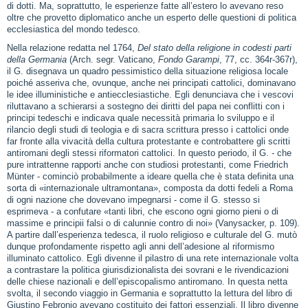
di dotti. Ma, soprattutto, le esperienze fatte all’estero lo avevano reso
oltre che provetto diplomatico anche un esperto delle questioni di politica
ecclesiastica del mondo tedesco.
Nella relazione redatta nel 1764,
Del stato della religione in codesti parti
della Germania
(Arch. segr. Vaticano,
Fondo Garampi
, 77, cc. 364r‑367r),
il G. disegnava un quadro pessimistico della situazione religiosa locale
poiché asseriva che, ovunque, anche nei principati cattolici, dominavano
le idee illuministiche e antiecclesiastiche. Egli denunciava che i vescovi
riluttavano a schierarsi a sostegno dei diritti del papa nei conflitti con i
principi tedeschi e indicava quale necessità primaria lo sviluppo e il
rilancio degli studi di teologia e di sacra scrittura presso i cattolici onde
far fronte alla vivacità della cultura protestante e controbattere gli scritti
antiromani degli stessi riformatori cattolici. In questo periodo, il G. ‑ che
pure intrattenne rapporti anche con studiosi protestanti, come Friedrich
Münter ‑ cominciò probabilmente a ideare quella che è stata definita una
sorta di «internazionale ultramontana», composta da dotti fedeli a Roma
di ogni nazione che dovevano impegnarsi ‑ come il G. stesso si
esprimeva ‑ a confutare «tanti libri, che escono ogni giorno pieni o di
massime e principii falsi o di calunnie contro di noi» (Vanysacker, p. 109).
A partire dall’esperienza tedesca, il ruolo religioso e culturale del G. mutò
dunque profondamente rispetto agli anni dell’adesione al riformismo
illuminato cattolico. Egli divenne il pilastro di una rete internazionale volta
a contrastare la politica giurisdizionalista dei sovrani e le rivendicazioni
delle chiese nazionali e dell’episcopalismo antiromano. In questa netta
svolta, il secondo viaggio in Germania e soprattutto la lettura del libro di
Giustino Febronio avevano costituito dei fattori essenziali. Il libro divenne