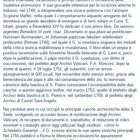
lettere scambiate fra pontefici e principi cattolici in occasione delle
rispettive promozioni. Il suo giovanile interesse per le iscrizioni antiche lo
indusse, nel 1749, a intraprendere una vivace polemica con l’anziano
Scipione Maffei, nella quale il comportamento alquanto arrogante del G.
denotava un grande desiderio di emergere e di farsi notare in Curia. E,
infatti, proprio a Benedetto XIV fu dedicato il suo primo libro,
De nummo
argenteo Benedicti III pont. max. Dissertatio in qua plura ad pontificiam
historiam illustrandam, et Johannae papissae fabulam refellendam
proferuntur
(Romae 1749), nel quale il G. si mostrava seguace dei metodi
della critica storica mabilloniana e muratoriana. Il libro ebbe un’ampia e
positiva recensione sulle fiorentine
Novelle letterarie
di G. Lami e, poco
dopo la pubblicazione, il papa nominò il G. coadiutore, con diritto di
successione, del prefetto degli Archivi Vaticani, F.A. Ronconi; dopo la
morte di questo, il 19 luglio 1751, gli subentrò, con un annuo
assegnamento di 500 scudi. Nel novembre dello stesso anno, grazie alla
benevolenza del papa e alle raccomandazioni dello zio, fu nominato
canonico della basilica di S. Pietro nonostante l’incompatibilità delle due
cariche: a queste aggiunse inoltre, nel marzo 1752, quelle di prefetto degli
Archivi della basilica di S. Pietro e, nel settembre 1759, di prefetto degli
Archivi di Castel Sant’Angelo.
Nei ventidue anni in cui occupò le principali cariche archivistiche della S.
Sede, svolgendo un accurato lavoro di riunificazione degli Archivi
Vaticani, di recupero di documenti e, soprattutto, di redazione di indici,
inventari e cataloghi ancor oggi utilizzati dagli studiosi ‑ come lo
Schedario Garampi ‑, il G.
scrisse anche le sue opere storiche principali.
Nel 1755 pubblicò a Roma le
Memorie ecclesiastiche appartenenti