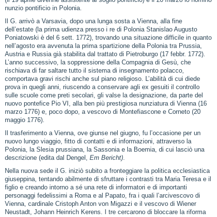
(il 19 aprile divenne assistente al soglio pontificio) e il 20 marzo lo nominò
nunzio pontificio in Polonia.
Il G. arrivò a Varsavia, dopo una lunga sosta a Vienna, alla fine
dell’estate (la prima udienza presso i re di Polonia Stanislao Augusto
Poniatowski è del 6 sett. 1772), trovando una situazione difficile in quanto
nell’agosto era avvenuta la prima spartizione della Polonia tra Prussia,
Austria e Russia già stabilita dal trattato di Pietroburgo (17 febbr. 1772).
L’anno successivo, la soppressione della Compagnia di Gesù, che
rischiava di far saltare tutto il sistema di insegnamento polacco,
comportava gravi rischi anche sul piano religioso. L’abilità di cui diede
prova in quegli anni, riuscendo a conservare agli ex gesuiti il controllo
sulle scuole come preti secolari, gli valse la designazione, da parte del
nuovo pontefice Pio VI, alla ben più prestigiosa nunziatura di Vienna (16
marzo 1776) e, poco dopo, a vescovo di Montefiascone e Corneto (20
maggio 1776).
Il trasferimento a Vienna, ove giunse nel giugno, fu l’occasione per un
nuovo lungo viaggio, fitto di contatti e di informazioni, attraverso la
Polonia, la Slesia prussiana, la Sassonia e la Boemia, di cui lasciò una
descrizione (edita dal Dengel,
Em Bericht)
.
Nella nuova sede il G. iniziò subito a fronteggiare la politica ecclesiastica
giuseppina, tentando abilmente di sfruttare i contrasti tra Maria Teresa e il
figlio e creando intorno a sé una rete di informatori e di importanti
personaggi fedelissimi a Roma e al Papato, fra i quali l’arcivescovo di
Vienna, cardinale Cristoph Anton von Migazzi e il vescovo di Wiener
Neustadt, Johann Heinrich Kerens. I tre cercarono di bloccare la riforma