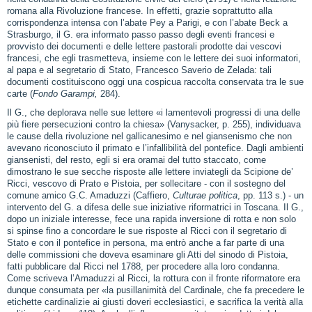
romana alla Rivoluzione francese. In effetti, grazie soprattutto alla
corrispondenza intensa con l’abate Pey a Parigi, e con l’abate Beck a
Strasburgo, il G. era informato passo passo degli eventi francesi e
provvisto dei documenti e delle lettere pastorali prodotte dai vescovi
francesi, che egli trasmetteva, insieme con le lettere dei suoi informatori,
al papa e al segretario di Stato, Francesco Saverio de Zelada: tali
documenti costituiscono oggi una cospicua raccolta conservata tra le sue
carte (
Fondo Garampi,
284).
Il G., che deplorava nelle sue lettere «i lamentevoli progressi di una delle
più fiere persecuzioni contro la chiesa» (Vanysacker, p. 255), individuava
le cause della rivoluzione nel gallicanesimo e nel giansenismo che non
avevano riconosciuto il primato e l’infallibilità del pontefice. Dagli ambienti
giansenisti, del resto, egli si era oramai del tutto staccato, come
dimostrano le sue secche risposte alle lettere inviategli da Scipione de’
Ricci, vescovo di Prato e Pistoia, per sollecitare ‑ con il sostegno del
comune amico G.C. Amaduzzi (Caffiero,
Culturae politica
, pp. 113 s.) ‑ un
intervento del G. a difesa delle sue iniziative riformatrici in Toscana. Il G.,
dopo un iniziale interesse, fece una rapida inversione di rotta e non solo
si spinse fino a concordare le sue risposte al Ricci con il segretario di
Stato e con il pontefice in persona, ma entrò anche a far parte di una
delle commissioni che doveva esaminare gli Atti del sinodo di Pistoia,
fatti pubblicare dal Ricci nel 1788, per procedere alla loro condanna.
Come scriveva l’Amaduzzi al Ricci, la rottura con il fronte riformatore era
dunque consumata per «la pusillanimità del Cardinale, che fa precedere le
etichette cardinalizie ai giusti doveri ecclesiastici, e sacrifica la verità alla