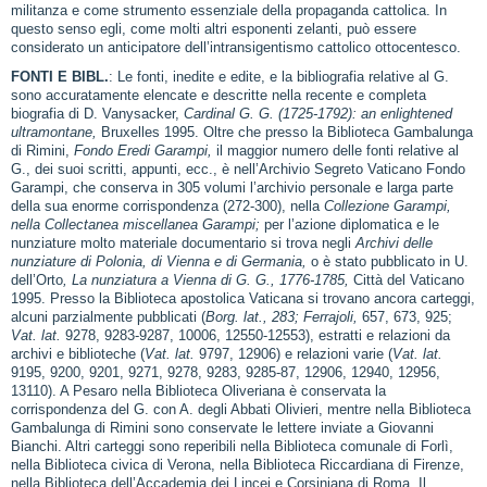
militanza e come strumento essenziale della propaganda cattolica. In
questo senso egli, come molti altri esponenti zelanti, può essere
considerato un anticipatore dell’intransigentismo cattolico ottocentesco.
FONTI E BIBL.
: Le fonti, inedite e edite, e la bibliografia relative al G.
sono accuratamente elencate e descritte nella recente e completa
biografia di D. Vanysacker,
Cardinal G. G. (1725‑1792): an enlightened
ultramontane,
Bruxelles 1995. Oltre che presso la Biblioteca Gambalunga
di Rimini,
Fondo Eredi Garampi,
il maggior numero delle fonti relative al
G., dei suoi scritti, appunti, ecc., è nell’Archivio Segreto Vaticano Fondo
Garampi, che conserva in 305 volumi l’archivio personale e larga parte
della sua enorme corrispondenza (272‑300), nella
Collezione Garampi,
nella Collectanea miscellanea Garampi;
per l’azione diplomatica e le
nunziature molto materiale documentario si trova negli
Archivi delle
nunziature di Polonia, di Vienna e di Germania,
o è stato pubblicato in U.
dell’Orto
, La nunziatura a Vienna di G. G., 1776‑1785,
Città del Vaticano
1995. Presso la Biblioteca apostolica Vaticana si trovano ancora carteggi,
alcuni parzialmente pubblicati (
Borg. lat., 283; Ferrajoli,
657, 673, 925;
Vat. lat.
9278, 9283‑9287, 10006, 12550‑12553), estratti e relazioni da
archivi e biblioteche (
Vat. lat.
9797, 12906) e relazioni varie (
Vat. lat.
9195, 9200, 9201, 9271, 9278, 9283, 9285‑87, 12906, 12940, 12956,
13110). A Pesaro nella Biblioteca Oliveriana è conservata la
corrispondenza del G. con A. degli Abbati Olivieri, mentre nella Biblioteca
Gambalunga di Rimini sono conservate le lettere inviate a Giovanni
Bianchi. Altri carteggi sono reperibili nella Biblioteca comunale di Forlì,
nella Biblioteca civica di Verona, nella Biblioteca Riccardiana di Firenze,
nella Biblioteca dell’Accademia dei Lincei e Corsiniana di Roma. Il