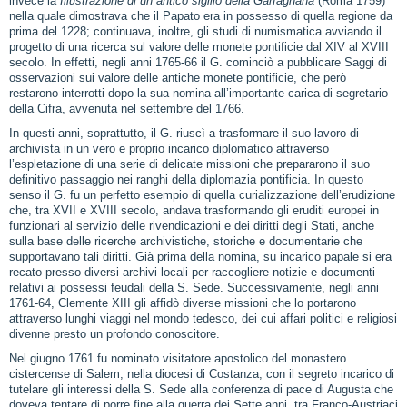
invece la
Illustrazione di un antico sigillo della Garfagnana
(Roma 1759)
nella quale dimostrava che il Papato era in possesso di quella regione da
prima del 1228; continuava, inoltre, gli studi di numismatica avviando il
progetto di una ricerca sul valore delle monete pontificie dal XIV al XVIII
secolo. In effetti, negli anni 1765‑66 il G. cominciò a pubblicare Saggi di
osservazioni sui valore delle antiche monete pontificie, che però
restarono interrotti dopo la sua nomina all’importante carica di segretario
della Cifra, avvenuta nel settembre del 1766.
In questi anni, soprattutto, il G. riuscì a trasformare il suo lavoro di
archivista in un vero e proprio incarico diplomatico attraverso
l’espletazione di una serie di delicate missioni che prepararono il suo
definitivo passaggio nei ranghi della diplomazia pontificia. In questo
senso il G. fu un perfetto esempio di quella curializzazione dell’erudizione
che, tra XVII e XVIII secolo, andava trasformando gli eruditi europei in
funzionari al servizio delle rivendicazioni e dei diritti degli Stati, anche
sulla base delle ricerche archivistiche, storiche e documentarie che
supportavano tali diritti. Già prima della nomina, su incarico papale si era
recato presso diversi archivi locali per raccogliere notizie e documenti
relativi ai possessi feudali della S. Sede. Successivamente, negli anni
1761‑64, Clemente XIII gli affidò diverse missioni che lo portarono
attraverso lunghi viaggi nel mondo tedesco, dei cui affari politici e religiosi
divenne presto un profondo conoscitore.
Nel giugno 1761 fu nominato visitatore apostolico del monastero
cistercense di Salem, nella diocesi di Costanza, con il segreto incarico di
tutelare gli interessi della S. Sede alla conferenza di pace di Augusta che
doveva tentare di porre fine alla guerra dei Sette anni, tra Franco‑Austriaci