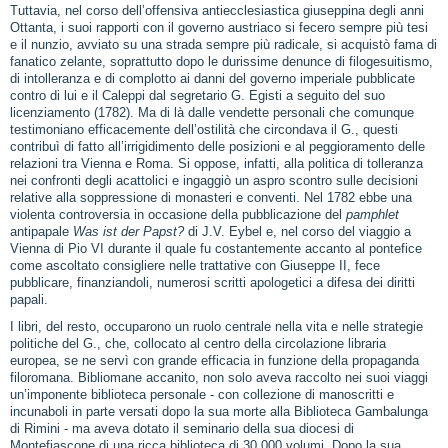
Tuttavia, nel corso dell’offensiva antiecclesiastica giuseppina degli anni
Ottanta, i suoi rapporti con il governo austriaco si fecero sempre più tesi
e il nunzio, avviato su una strada sempre più radicale, si acquistò fama di
fanatico zelante, soprattutto dopo le durissime denunce di filogesuitismo,
di intolleranza e di complotto ai danni del governo imperiale pubblicate
contro di lui e il Caleppi dal segretario G. Egisti a seguito del suo
licenziamento (1782). Ma di là dalle vendette personali che comunque
testimoniano efficacemente dell’ostilità che circondava il G., questi
contribuì di fatto all’irrigidimento delle posizioni e al peggioramento delle
relazioni tra Vienna e Roma. Si oppose, infatti, alla politica di tolleranza
nei confronti degli acattolici e ingaggiò un aspro scontro sulle decisioni
relative alla soppressione di monasteri e conventi. Nel 1782 ebbe una
violenta controversia in occasione della pubblicazione del
pamphlet
antipapale
Was ist der Papst?
di J.V. Eybel e, nel corso del viaggio a
Vienna di Pio VI durante il quale fu costantemente accanto al pontefice
come ascoltato consigliere nelle trattative con Giuseppe II, fece
pubblicare, finanziandoli, numerosi scritti apologetici a difesa dei diritti
papali.
I libri, del resto, occuparono un ruolo centrale nella vita e nelle strategie
politiche del G., che, collocato al centro della circolazione libraria
europea, se ne servì con grande efficacia in funzione della propaganda
filoromana. Bibliomane accanito, non solo aveva raccolto nei suoi viaggi
un’imponente biblioteca personale ‑ con collezione di manoscritti e
incunaboli in parte versati dopo la sua morte alla Biblioteca Gambalunga
di Rimini ‑ ma aveva dotato il seminario della sua diocesi di
Montefiascone di una ricca biblioteca di 30.000 volumi. Dopo la sua