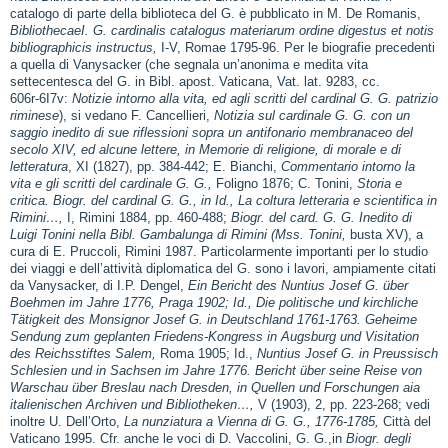
catalogo di parte della biblioteca del G. è pubblicato in M. De Romanis,
BibliothecaeI. G. cardinalis catalogus materiarum ordine digestus et notis
bibliographicis instructus,
I‑V, Romae 1795‑96. Per le biografie precedenti
a quella di Vanysacker (che segnala un’anonima e medita vita
settecentesca del G. in Bibl. apost. Vaticana, Vat. lat. 9283, cc.
606r‑6I7v:
Notizie intorno alla vita, ed agli scritti del cardinal G. G. patrizio
riminese
), si vedano F. Cancellieri,
Notizia sul cardinale G. G. con un
saggio inedito di sue riflessioni sopra un antifonario membranaceo del
secolo XIV, ed alcune lettere, in Memorie di religione, di morale e di
letteratura
, XI (1827), pp. 384‑442; E. Bianchi,
Commentario intorno la
vita e gli scritti del cardinale G. G.,
Foligno 1876; C. Tonini,
Storia e
critica. Biogr. del cardinal G. G., in Id., La coltura letteraria e scientifica in
Rimini…,
I, Rimini 1884, pp. 460‑488;
Biogr. del card. G. G. Inedito di
Luigi Tonini nella Bibl. Gambalunga di Rimini (Mss. Tonini,
busta XV), a
cura di E. Pruccoli, Rimini 1987. Particolarmente importanti per lo studio
dei viaggi e dell’attività diplomatica del G. sono i lavori, ampiamente citati
da Vanysacker, di I.P. Dengel,
Ein Bericht des Nuntius Josef G. über
Boehmen im Jahre 1776, Praga 1902; Id., Die politische und kirchliche
Tätigkeit des Monsignor Josef G. in Deutschland 1761‑1763. Geheime
Sendung zum geplanten Friedens‑Kongress in Augsburg und Visitation
des Reichsstiftes Salem,
Roma 1905; Id.,
Nuntius Josef G. in Preussisch
Schlesien und in Sachsen im Jahre 1776. Bericht über seine Reise von
Warschau über Breslau nach Dresden, in Quellen und Forschungen aia
italienischen Archiven und Bibliotheken…,
V (1903), 2, pp. 223‑268; vedi
inoltre U. Dell’Orto,
La nunziatura a Vienna di G. G., 1776‑1785,
Città del
Vaticano 1995. Cfr. anche le voci di D. Vaccolini, G. G.,in
Biogr. degli