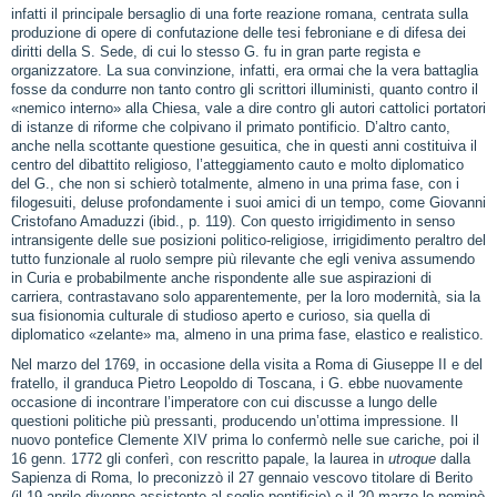
infatti il principale bersaglio di una forte reazione romana, centrata sulla
produzione di opere di confutazione delle tesi febroniane e di difesa dei
diritti della S. Sede, di cui lo stesso G. fu in gran parte regista e
organizzatore. La sua convinzione, infatti, era ormai che la vera battaglia
fosse da condurre non tanto contro gli scrittori illuministi, quanto contro il
«nemico interno» alla Chiesa, vale a dire contro gli autori cattolici portatori
di istanze di riforme che colpivano il primato pontificio. D’altro canto,
anche nella scottante questione gesuitica, che in questi anni costituiva il
centro del dibattito religioso, l’atteggiamento cauto e molto diplomatico
del G., che non si schierò totalmente, almeno in una prima fase, con i
filogesuiti, deluse profondamente i suoi amici di un tempo, come Giovanni
Cristofano Amaduzzi (ibid., p. 119). Con questo irrigidimento in senso
intransigente delle sue posizioni politico‑religiose, irrigidimento peraltro del
tutto funzionale al ruolo sempre più rilevante che egli veniva assumendo
in Curia e probabilmente anche rispondente alle sue aspirazioni di
carriera, contrastavano solo apparentemente, per la loro modernità, sia la
sua fisionomia culturale di studioso aperto e curioso, sia quella di
diplomatico «zelante» ma, almeno in una prima fase, elastico e realistico.
Nel marzo del 1769, in occasione della visita a Roma di Giuseppe II e del
fratello, il granduca Pietro Leopoldo di Toscana, i G. ebbe nuovamente
occasione di incontrare l’imperatore con cui discusse a lungo delle
questioni politiche più pressanti, producendo un’ottima impressione. Il
nuovo pontefice Clemente XIV prima lo confermò nelle sue cariche, poi il
16 genn. 1772 gli conferì, con rescritto papale, la laurea in
utroque
dalla
Sapienza di Roma, lo preconizzò il 27 gennaio vescovo titolare di Berito