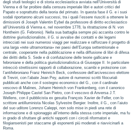
degli studi teologici e di storia ecclesiastica avviata nell’Università di
Vienna e di far proibire dalla censura imperiale libri e autori critici del
Papato e soprattutto della teoria del primato. In questa fase il G. e i suoi
sodali riportarono alcuni successi, tra i quali l’essere riusciti a ottenere le
dimissioni di Joseph Valentin Eybel da professore di diritto ecclesiastico
all’Università di Vienna e, nel novembre 1778, la ritrattazione di N. von
Hontheim (G. Febronio). Nella sua battaglia sempre più accanita contro le
dottrine giurisdizionaliste, il G. si avvalse dei contatti e dei legami
intrecciati nei suoi numerosi viaggi per realizzare e rafforzare il progetto di
una larga «rete ultramontana» nei paesi dell’Europa settentrionale e
centrale, cooperante nella pubblicazione e nella diffusione di libri di difesa
dei diritti della S. Sede e di confutazione delle teorie gallicane e
febroniane e della politica giurisdizionalistica di Giuseppe II. In particolare
intrecciò strettissimi rapporti di collaborazione, scambi e protezione con
l’antifebroniano Franz Heinrich Beck, confessore dell’arcivescovo elettore
di Treviri, con l’abate Jean Pey, autore di numerosi scritti filocuriali
pubblicati anche con il sostegno economico del G., con il cardinale
vescovo di Malines, Johann Heinrich von Frankenberg, con il canonico
Joseph Philippe Castel San Pietro, con il vescovo di Anversa J.T.
Wellens, con il pubblicista ex gesuita François Xavier de Feller, con lo
scrittore antilluminista Nicolas Sylvestre Bergier. Inoltre, il G., con l’aiuto
del suo uditore Lorenzo Caleppi, non solo mise in piedi una rete di
informazione e di spionaggio all’interno della stessa corte imperiale, ma fu
in grado di sfruttare gli antichi rapporti con i circoli riformatori e
filogiansenisti per staccarne gli esponenti più moderati e riavvicinarli a
Roma.