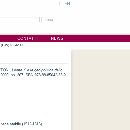
IT
EN
CONTATTI
NEWS
i (CAV)
»
CAV 47
TTONI,
Leone X e la geo-politica dello
2000, pp. 367 ISBN 978-88-85042-33-9
pace stabile (1512-1513)