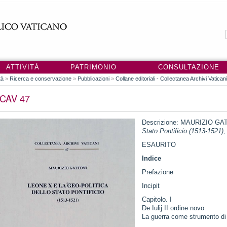
ATTIVITÀ
PATRIMONIO
CONSULTAZIONE
tà
»
Ricerca e conservazione
»
Pubblicazioni
»
Collane editoriali - Collectanea Archivi Vatican
CAV 47
Descrizione: MAURIZIO GA
Stato Pontificio (1513-1521),
ESAURITO
Indice
Prefazione
Incipit
Capitolo. I
De Iulij II ordine novo
La guerra come strumento di 