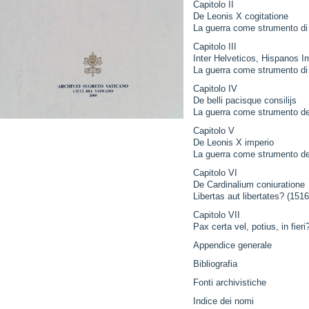
Capitolo II
De Leonis X cogitatione
La guerra come strumento di
Capitolo III
Inter Helveticos, Hispanos I
La guerra come strumento di
Capitolo IV
De belli pacisque consilijs
La guerra come strumento del
Capitolo V
De Leonis X imperio
La guerra come strumento dell
Capitolo VI
De Cardinalium coniuratione
Libertas aut libertates? (151
Capitolo VII
Pax certa vel, potius, in fier
Appendice generale
Bibliografia
Fonti archivistiche
Indice dei nomi