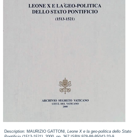
Description: MAURIZIO GATTONI,
Leone X e la geo-politica dello Stato
Pontificio (1513-1521),
2000, pp. 367 ISBN 978-88-85042-33-9