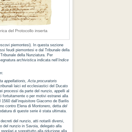
ica del Protocollo inserta
 vescovi piemontesi). In questa sezione
essi feudi piemontesi e dal Tribunale della
l Tribunale della Nunziatura. Per
egnatura archivistica indicata nell’
Indice
in:
a appellationis, Acta procuratoris
i tribunali laici ed ecclesiastici del Ducato
ei processi da parte del nunzio, appelli al
i fortuitamente o per motivi estranei alla
l 1560 dall’inquisitore Giacomo de Barilis
tino contro Elena di Montonero, detta
del
datura di queste serie è stata ultimata.
creti del nunzio, atti notarili diversi,
co del nunzio in Savoia, delegato alla
regolari e soprattutto alla riduzione alla