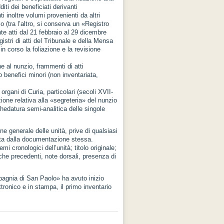
ti dei beneficiati derivanti
i inoltre volumi provenienti da altri
io (tra l’altro, si conserva un «Registro
te atti dal 21 febbraio al 29 dicembre
istri di atti del Tribunale e della Mensa
in corso la foliazione e la revisione
e al nunzio, frammenti di atti
 benefici minori (non inventariata,
rgani di Curia, particolari (secoli XVII-
zione relativa alla «segreteria» del nunzio
hedatura semi-analitica delle singole
 generale delle unità, prive di qualsiasi
ita dalla documentazione stessa.
mi cronologici dell’unità; titolo originale;
che precedenti, note dorsali, presenza di
mpagnia di San Paolo» ha avuto inizio
tronico e in stampa, il primo inventario