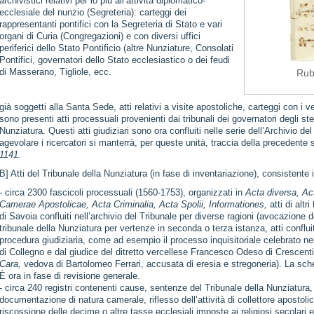
archivistici relativi per lo più all’attività diplomatico-
ecclesiale del nunzio (Segreteria): carteggi dei
rappresentanti pontifici con la Segreteria di Stato e vari
organi di Curia (Congregazioni) e con diversi uffici
periferici dello Stato Pontificio (altre Nunziature, Consolati
Pontifici, governatori dello Stato ecclesiastico o dei feudi
di Masserano, Tigliole, ecc.
Rubr
già soggetti alla Santa Sede, atti relativi a visite apostoliche, carteggi con i
sono presenti atti processuali provenienti dai tribunali dei governatori degli st
Nunziatura. Questi atti giudiziari sono ora confluiti nelle serie dell’Archivio de
agevolare i ricercatori si manterrà, per queste unità, traccia della precedente s
1141.
B] Atti del Tribunale della Nunziatura (in fase di inventariazione), consistente 
- circa 2300 fascicoli processuali (1560-1753), organizzati in
Acta diversa, Act
Camerae Apostolicae, Acta Criminalia, Acta Spolii, Informationes,
atti di altr
di Savoia confluiti nell’archivio del Tribunale per diverse ragioni (avocazione d
tribunale della Nunziatura per vertenze in seconda o terza istanza, atti confluit
procedura giudiziaria, come ad esempio il processo inquisitoriale celebrato ne
di Collegno e dal giudice del ditretto vercellese Francesco Odeso di Crescen
Cara,
vedova di Bartolomeo Ferrari, accusata di eresia e stregoneria). La sche
È ora in fase di revisione generale.
- circa 240 registri contenenti cause, sentenze del Tribunale della Nunziatura, de
documentazione di natura camerale, riflesso dell’attività di collettore apostoli
riscossione delle decime o altre tasse ecclesiali imposte ai religiosi secolari e 