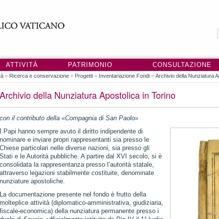
ATTIVITÀ
PATRIMONIO
CONSULTAZIONE
tà
»
Ricerca e conservazione
»
Progetti
»
Inventariazione Fondi
»
Archivio della Nunziatura A
Archivio della Nunziatura Apostolica in Torino
con il contributo della «Compagnia di San Paolo»
I Papi hanno sempre avuto il diritto indipendente di
nominare e inviare propri rappresentanti sia presso le
Chiese particolari nelle diverse nazioni, sia presso gli
Stati e le Autorità pubbliche. A partire dal XVI secolo, si è
consolidata la rappresentanza presso l’autorità statale,
attraverso legazioni stabilmente costituite, denominate
nunziature apostoliche.
La documentazione presente nel fondo è frutto della
molteplice attività (diplomatico-amministrativa, giudiziaria,
fiscale-economica) della nunziatura permanente presso i