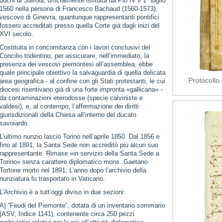
duchi di Savoia, ufficialmente istituita da Pio IV il 1° luglio
1560 nella persona di Francesco Bachaud (1560-1573),
vescovo di Ginevra, quantunque rappresentanti pontifici
fossero accreditati presso quella Corte già dagli inizi del
XVI secolo.
Costituita in concomitanza con i lavori conclusivi del
Concilio tridentino, per assicurare, nell’immediato, la
presenza dei vescovi piemontesi all’assemblea, ebbe
quale principale obiettivo la salvaguardia di quella delicata
Protocollo 
area geografica - al confine con gli Stati protestanti, le cui
diocesi risentivano già di una forte impronta «gallicana» -
da contaminazioni eterodosse (specie calviniste e
valdesi), e, al contempo, l’affermazione dei diritti
giurisdizionali della Chiesa all’interno del ducato
savoiardo.
L’ultimo nunzio lasciò Torino nell’aprile 1850. Dal 1856 e
fino al 1891, la Santa Sede non accreditò più alcun suo
rappresentante. Rimase «in servizio della Santa Sede a
Torino» senza carattere diplomatico mons. Gaetano
Tortone morto nel 1891. L’anno dopo l’archivio della
nunziatura fu trasportato in Vaticano.
L’Archivio è a tutt’oggi diviso in due sezioni:
A] “Feudi del Piemonte”, dotata di un inventario sommario
(ASV, Indice 1141), contenente circa 250 pezzi