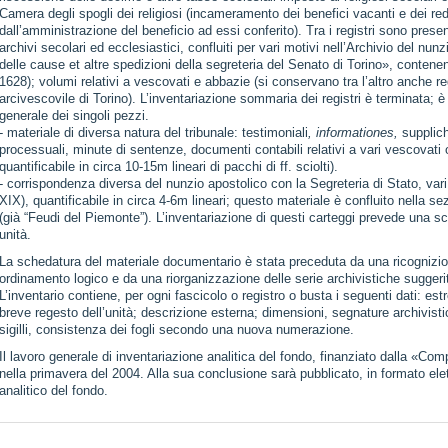
Camera degli spogli dei religiosi (incameramento dei benefici vacanti e dei reddi
dall’amministrazione del beneficio ad essi conferito). Tra i registri sono present
archivi secolari ed ecclesiastici, confluiti per vari motivi nell’Archivio del nunz
delle cause et altre spedizioni della segreteria del Senato di Torino», contenen
1628); volumi relativi a vescovati e abbazie (si conservano tra l’altro anche reg
arcivescovile di Torino). L’inventariazione sommaria dei registri è terminata; è 
generale dei singoli pezzi.
- materiale di diversa natura del tribunale: testimoniali
, informationes,
supplich
processuali, minute di sentenze, documenti contabili relativi a vari vescovati o
quantificabile in circa 10-15m lineari di pacchi di ff. sciolti).
- corrispondenza diversa del nunzio apostolico con la Segreteria di Stato, vari o
XIX), quantificabile in circa 4-6m lineari; questo materiale è confluito nella se
(già “Feudi del Piemonte”). L’inventariazione di questi carteggi prevede una sc
unità.
La schedatura del materiale documentario è stata preceduta da una ricognizione
ordinamento logico e da una riorganizzazione delle serie archivistiche sugger
L’inventario contiene, per ogni fascicolo o registro o busta i seguenti dati: estre
breve regesto dell’unità; descrizione esterna; dimensioni, segnature archivisti
sigilli, consistenza dei fogli secondo una nuova numerazione.
Il lavoro generale di inventariazione analitica del fondo, finanziato dalla «Co
nella primavera del 2004. Alla sua conclusione sarà pubblicato, in formato elet
analitico del fondo.