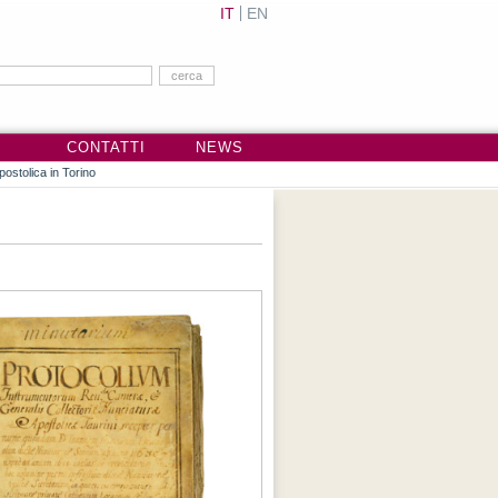
IT
EN
CONTATTI
NEWS
postolica in Torino