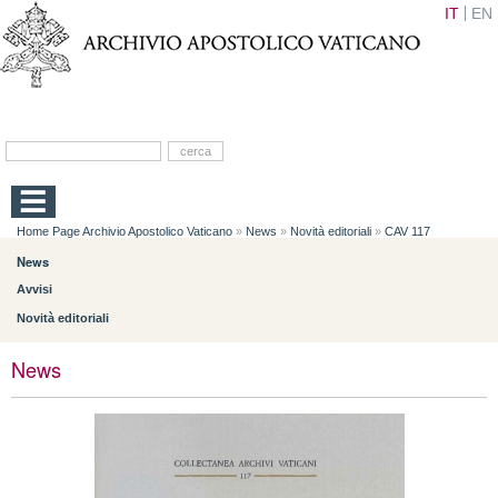
IT
EN
Home Page Archivio Apostolico Vaticano
»
News
»
Novità editoriali
»
CAV 117
News
Avvisi
Novità editoriali
News