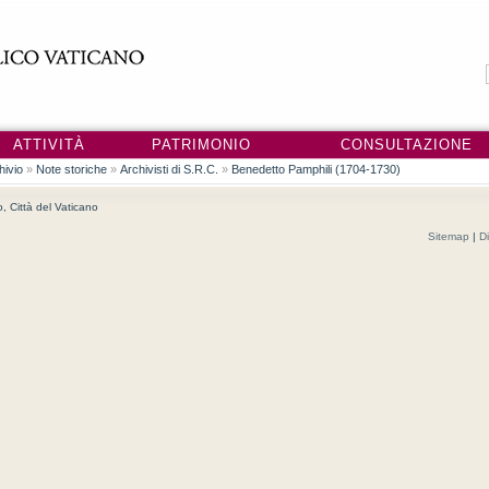
ATTIVITÀ
PATRIMONIO
CONSULTAZIONE
hivio
»
Note storiche
»
Archivisti di S.R.C.
»
Benedetto Pamphili (1704-1730)
no, Città del Vaticano
Sitemap
|
D