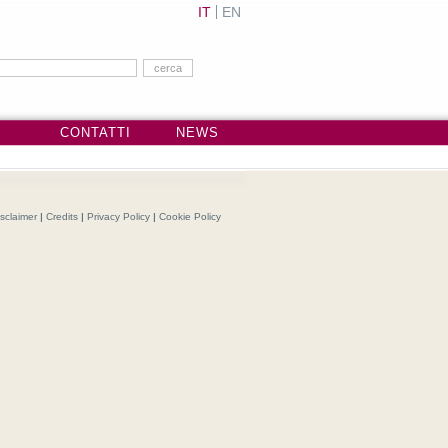
IT
EN
CONTATTI
NEWS
isclaimer
|
Credits
|
Privacy Policy
|
Cookie Policy