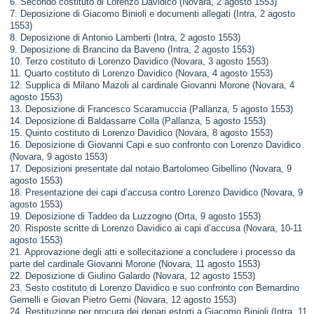
6. Secondo costituto di Lorenzo Davidico (Novara, 2 agosto 1553)
7. Deposizione di Giacomo Binioli e documenti allegati (Intra, 2 agosto
1553)
8. Deposizione di Antonio Lamberti (Intra, 2 agosto 1553)
9. Deposizione di Brancino da Baveno (Intra, 2 agosto 1553)
10. Terzo costituto di Lorenzo Davidico (Novara, 3 agosto 1553)
11. Quarto costituto di Lorenzo Davidico (Novara, 4 agosto 1553)
12. Supplica di Milano Mazoli al cardinale Giovanni Morone (Novara, 4
agosto 1553)
13. Deposizione di Francesco Scaramuccia (Pallanza, 5 agosto 1553)
14. Deposizione di Baldassarre Colla (Pallanza, 5 agosto 1553)
15. Quinto costituto di Lorenzo Davidico (Novara, 8 agosto 1553)
16. Deposizione di Giovanni Capi e suo confronto con Lorenzo Davidico
(Novara, 9 agosto 1553)
17. Deposizioni presentate dal notaio Bartolomeo Gibellino (Novara, 9
agosto 1553)
18. Presentazione dei capi d’accusa contro Lorenzo Davidico (Novara, 9
agosto 1553)
19. Deposizione di Taddeo da Luzzogno (Orta, 9 agosto 1553)
20. Risposte scritte di Lorenzo Davidico ai capi d’accusa (Novara, 10-11
agosto 1553)
21. Approvazione degli atti e sollecitazione a concludere i processo da
parte del cardinale Giovanni Morone (Novara, 11 agosto 1553)
22. Deposizione di Giulino Galardo (Novara, 12 agosto 1553)
23. Sesto costituto di Lorenzo Davidico e suo confronto con Bernardino
Gemelli e Giovan Pietro Gemi (Novara, 12 agosto 1553)
24. Restituzione per procura dei denari estorti a Giacomo Binioli (Intra, 11