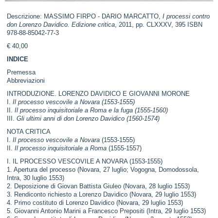
Descrizione: MASSIMO FIRPO - DARIO MARCATTO,
I processi contro
don Lorenzo Davidico. Edizione critica
, 2011, pp. CLXXXV, 395 ISBN
978-88-85042-77-3
€ 40,00
INDICE
Premessa
Abbreviazioni
INTRODUZIONE. LORENZO DAVIDICO E GIOVANNI MORONE
I.
Il processo vescovile a Novara (1553-1555)
II.
Il processo inquisitoriale a Roma e la fuga (1555-1560)
III.
Gli ultimi anni di don Lorenzo Davidico (1560-1574)
NOTA CRITICA
I.
Il processo vescovile a Novara
(1553-1555)
II.
Il processo inquisitoriale a Roma
(1555-1557)
I. IL PROCESSO VESCOVILE A NOVARA (1553-1555)
1. Apertura del processo (Novara, 27 luglio; Vogogna, Domodossola,
Intra, 30 luglio 1553)
2. Deposizione di Giovan Battista Giuleo (Novara, 28 luglio 1553)
3. Rendiconto richiesto a Lorenzo Davidico (Novara, 29 luglio 1553)
4. Primo costituto di Lorenzo Davidico (Novara, 29 luglio 1553)
5. Giovanni Antonio Marini a Francesco Prepositi (Intra, 29 luglio 1553)