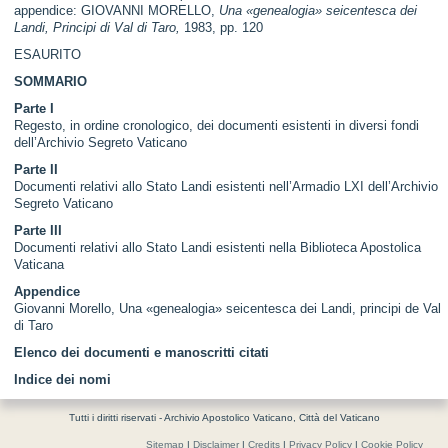
appendice: GIOVANNI MORELLO,
Una «genealogia» seicentesca dei
Landi, Principi di Val di Taro,
1983, pp. 120
ESAURITO
SOMMARIO
Parte I
Regesto, in ordine cronologico, dei documenti esistenti in diversi fondi
dell’Archivio Segreto Vaticano
Parte II
Documenti relativi allo Stato Landi esistenti nell’Armadio LXI dell’Archivio
Segreto Vaticano
Parte III
Documenti relativi allo Stato Landi esistenti nella Biblioteca Apostolica
Vaticana
Appendice
Giovanni Morello, Una «genealogia» seicentesca dei Landi, principi de Val
di Taro
Elenco dei documenti e manoscritti citati
Indice dei nomi
Tutti i diritti riservati - Archivio Apostolico Vaticano, Città del Vaticano
Sitemap
|
Disclaimer
|
Credits
|
Privacy Policy
|
Cookie Policy