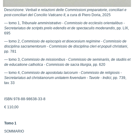
Descrizione:
Verbali e relazioni delle Commissioni preparatorie, conciliari e
post-conciliari del Concilio Vaticano II
, a cura di Piero Doria, 2025
— tomo 1,
Tribunale amministrativo - Commissio de ecclesiis orientalibus -
Secretariatus de scriptis prelo edendis et de spectaculis moderandis
, pp. LIX,
695
— tomo 2,
Commissio de episcopis et dioecesium regimine - Commissio de
disciplina sacramentorum - Commissio de disciplina cleri et populi christiani
,
pp. 781
— tomo 3,
Commissio de missionibus - Commissio de seminariis, de studiis et
de educatione catholica - Commissio de sacra liturgia
, pp. 620
— tomo 4,
Commissio de apostolatu laicorum - Commissio de religiosis -
Secretariatus ad christianorum unitatem fovendam - Tavole - Indici
, pp. 739,
tav. 33
ISBN 978-88-98638-33-8
€ 110,00
Tomo 1
SOMMARIO