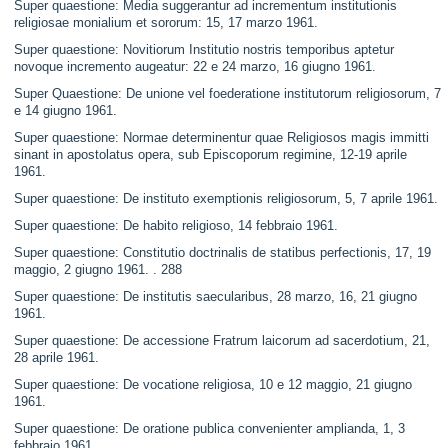
Super quaestione: Media suggerantur ad incrementum institutionis
religiosae monialium et sororum: 15, 17 marzo 1961.
Super quaestione: Novitiorum Institutio nostris temporibus aptetur
novoque incremento augeatur: 22 e 24 marzo, 16 giugno 1961.
Super Quaestione: De unione vel foederatione institutorum religiosorum, 7
e 14 giugno 1961.
Super quaestione: Normae determinentur quae Religiosos magis immitti
sinant in apostolatus opera, sub Episcoporum regimine, 12-19 aprile
1961.
Super quaestione: De instituto exemptionis religiosorum, 5, 7 aprile 1961.
Super quaestione: De habito religioso, 14 febbraio 1961.
Super quaestione: Constitutio doctrinalis de statibus perfectionis, 17, 19
maggio, 2 giugno 1961. . 288
Super quaestione: De institutis saecularibus, 28 marzo, 16, 21 giugno
1961.
Super quaestione: De accessione Fratrum laicorum ad sacerdotium, 21,
28 aprile 1961.
Super quaestione: De vocatione religiosa, 10 e 12 maggio, 21 giugno
1961.
Super quaestione: De oratione publica convenienter amplianda, 1, 3
febbraio 1961