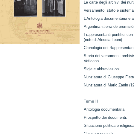
Le carte degli archivi dei nun
Versamento, stato e sistemaz
L’Antologia documentaria e al
Argentina «tierra de promisió
I rappresentanti pontifici con 
(note di Alessia Leoni).
Cronologia dei Rappresentanti 
Storia dei versamenti archivis
Vaticano.
Sigle e abbreviazioni.
Nunziatura di Giuseppe Fiett
Nunziatura di Mario Zanin (1
Tomo II
Antologia documentaria.
Prospetto dei documenti.
Situazione politica e religiosa
Chiesa e società.