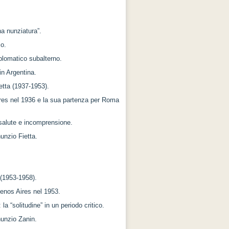
na nunziatura”.
co.
plomatico subalterno.
in Argentina.
etta (1937-1953).
Aires nel 1936 e la sua partenza per Roma
 salute e incomprensione.
unzio Fietta.
 (1953-1958).
uenos Aires nel 1953.
 la “solitudine” in un periodo critico.
nunzio Zanin.