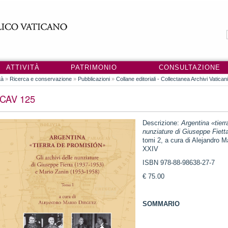
ATTIVITÀ
PATRIMONIO
CONSULTAZIONE
tà
»
Ricerca e conservazione
»
Pubblicazioni
»
Collane editoriali - Collectanea Archivi Vatican
CAV 125
Descrizione:
Argentina «tierr
nunziature di Giuseppe Fiett
tomi 2, a cura di Alejandro M
XXIV
ISBN 978-88-98638-27-7
€ 75.00
SOMMARIO