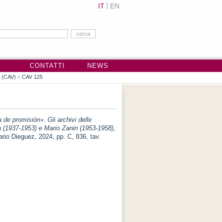
IT
EN
CONTATTI
NEWS
i (CAV)
»
CAV 125
a de promisión». Gli archivi delle
a (1937-1953) e Mario Zanin (1953-1958)
,
ario Dieguez, 2024, pp. C, 836, tav.