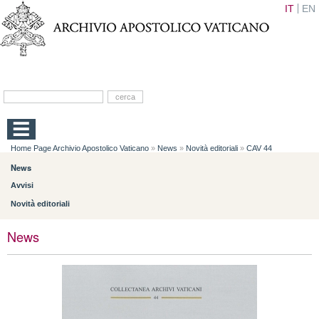
IT
EN
Home Page Archivio Apostolico Vaticano
»
News
»
Novità editoriali
»
CAV 44
News
Avvisi
Novità editoriali
News