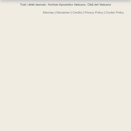
Tutti i diritti riservati - Archivio Apostolico Vaticano, Città del Vaticano
Sitemap
|
Disclaimer
|
Credits
|
Privacy Policy
|
Cookie Policy