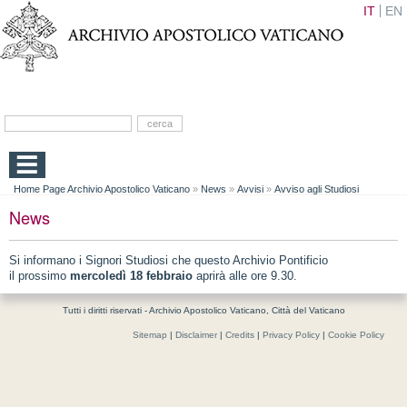
IT
EN
Home Page Archivio Apostolico Vaticano
»
News
»
Avvisi
»
Avviso agli Studiosi
News
Si informano i Signori Studiosi che questo Archivio Pontificio
il prossimo
mercoledì 18 febbraio
aprirà alle ore 9.30.
Tutti i diritti riservati - Archivio Apostolico Vaticano, Città del Vaticano
Sitemap
|
Disclaimer
|
Credits
|
Privacy Policy
|
Cookie Policy