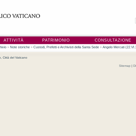
ATTIVITÀ
PATRIMONIO
CONSULTAZIONE
hivio
»
Note storiche
»
Custodi, Prefetti e Archivisti della Santa Sede
»
Angelo Mercati (22.VI
no, Città del Vaticano
Sitemap
|
D