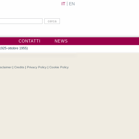
IT
EN
CONTATTI
NEWS
.1925-ottobre 1955)
isclaimer
|
Credits
|
Privacy Policy
|
Cookie Policy