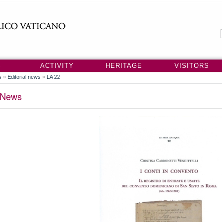
S
ACTIVITY
HERITAGE
VISITORS
s
»
Editorial news
»
LA 22
News