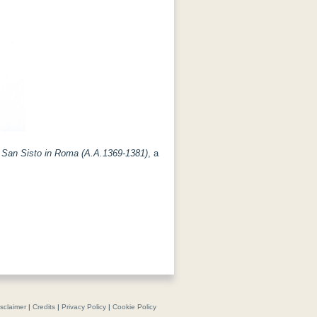
di San Sisto in Roma (A.A.1369-1381)
, a
isclaimer
|
Credits
|
Privacy Policy
|
Cookie Policy