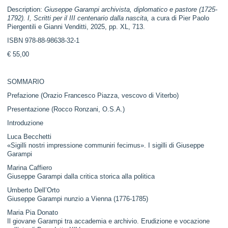
Description:
Giuseppe Garampi archivista, diplomatico e pastore (1725-
1792). I, Scritti per il III centenario dalla nascita,
a cura di Pier Paolo
Piergentili e Gianni Venditti, 2025, pp. XL, 713.
ISBN 978-88-98638-32-1
€ 55,00
SOMMARIO
Prefazione (Orazio Francesco Piazza, vescovo di Viterbo)
Presentazione (Rocco Ronzani, O.S.A.)
Introduzione
Luca Becchetti
«Sigilli nostri impressione communiri fecimus». I sigilli di Giuseppe
Garampi
Marina Caffiero
Giuseppe Garampi dalla critica storica alla politica
Umberto Dell’Orto
Giuseppe Garampi nunzio a Vienna (1776-1785)
Maria Pia Donato
Il giovane Garampi tra accademia e archivio. Erudizione e vocazione