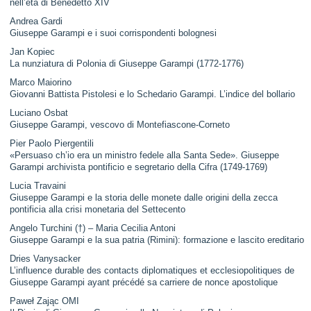
nell’eta di Benedetto XIV
Andrea Gardi
Giuseppe Garampi e i suoi corrispondenti bolognesi
Jan Kopiec
La nunziatura di Polonia di Giuseppe Garampi (1772-1776)
Marco Maiorino
Giovanni Battista Pistolesi e lo Schedario Garampi. L’indice del bollario
Luciano Osbat
Giuseppe Garampi, vescovo di Montefiascone-Corneto
Pier Paolo Piergentili
«Persuaso ch’io era un ministro fedele alla Santa Sede». Giuseppe
Garampi archivista pontificio e segretario della Cifra (1749-1769)
Lucia Travaini
Giuseppe Garampi e la storia delle monete dalle origini della zecca
pontificia alla crisi monetaria del Settecento
Angelo Turchini (†) – Maria Cecilia Antoni
Giuseppe Garampi e la sua patria (Rimini): formazione e lascito ereditario
Dries Vanysacker
L’influence durable des contacts diplomatiques et ecclesiopolitiques de
Giuseppe Garampi ayant précédé sa carriere de nonce apostolique
Paweł Zając OMI