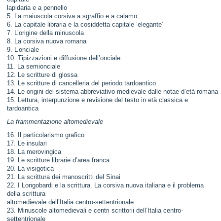
lapidaria e a pennello
5. La maiuscola corsiva a sgraffio e a calamo
6. La capitale libraria e la cosiddetta capitale ‘elegante’
7. L’origine della minuscola
8. La corsiva nuova romana
9. L’onciale
10. Tipizzazioni e diffusione dell’onciale
11. La semionciale
12. Le scritture di glossa
13. Le scritture di cancelleria del periodo tardoantico
14. Le origini del sistema abbreviativo medievale dalle notae d’età romana
15. Lettura, interpunzione e revisione del testo in età classica e
tardoantica
La frammentazione altomedievale
16. Il particolarismo grafico
17. Le insulari
18. La merovingica
19. Le scritture librarie d’area franca
20. La visigotica
21. La scrittura dei manoscritti del Sinai
22. I Longobardi e la scrittura. La corsiva nuova italiana e il problema
della scrittura
altomedievale dell’Italia centro-settentrionale
23. Minuscole altomedievali e centri scrittorii dell’Italia centro-
settentrionale