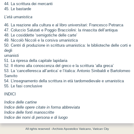
44. La scrittura dei mercanti
45. Le bastarde
L’età umanistica
46. La reazione alla cultura e al libro universitari: Francesco Petrarca
47. Coluccio Salutati e Poggio Bracciolini: la rinascita dell’antiqua
48. Le cosiddette ‘semigotiche delle carte’
49. Niccolò Niccoli e la corsiva umanistica
50. Centri di produzione in scrittura umanistica: le biblioteche delle corti e
degli
umanisti
51. La ripresa della capitale lapidaria
52. Il ritorno alla conoscenza del greco e la scrittura ‘alla greca’
53. La ‘cancelleresca all’antica’ e l’italica: Antonio Sinibaldi e Bartolomeo
Sanvito
54. L’insegnamento della scrittura in età tardomedievale e umanistica
55. Le fasi conclusive
INDICI
Indice delle cartine
Indice delle opere citate in forma abbreviata
Indice delle fonti manoscritte
Indice dei nomi di persona e di luogo
All rights reserved - Archivio Apostolico Vaticano, Vatican City