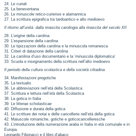
24. Le curiali
25. La beneventana
26. Le minuscole retico-curiense e alamannica
27. La scrittura epigrafica tra tardoantico e alto medioevo
Il ritorno all’unità: dalla rinascita carolingia alla rinascita del secolo XII
28. L’origine della carolina
29. L’espansione della carolina
30. Le tipizzazioni della carolina e la minuscola romanesca
31. Criteri di datazione della carolina
32. La carolina d’uso documentario e la ‘minuscola diplomatica’
33. Scuola e insegnamento della scrittura nell’alto medioevo
Il periodo della cultura scolastica e della società cittadina
34. Manifestazioni pregotiche
35. La textualis
36. Le abbreviazioni nell’età della Scolastica
37. Scrittura e lettura nell’età della Scolastica
38. La gotica in Italia
39. Le litterae scholasticae
40. Diffusione e durata della gotica
41. Le scritture dei notai e delle cancellerie nell’età della gotica
42. Maiuscole romaniche, gotiche e goticocancelleresche
43. L’introduzione della numerazione araba in Italia in età comunale e in
Europa.
Leonardo Fibonacci e il libro d’abaco